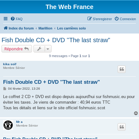
The Web France
FAQ
S’enregistrer
Connexion
Index du forum
Marillion
Les carrières solo
Fish Double CD + DVD ''The last straw"
Répondre
9 messages • Page
1
sur
1
kika soif
Membre Sénior
Fish Double CD + DVD ''The last straw"
M
04 février 2022, 13:26
e
s
Le coffret 2 CD + DVD est dispo depuis aujourd'hui sur fishmusic.eu pour
s
éviter les taxes. Je viens de commander : 40,94 euros TTC
a
g
Tous les détails et liens sur le site officiel fishmusic.scot
e
Mr a
Membre Sénior