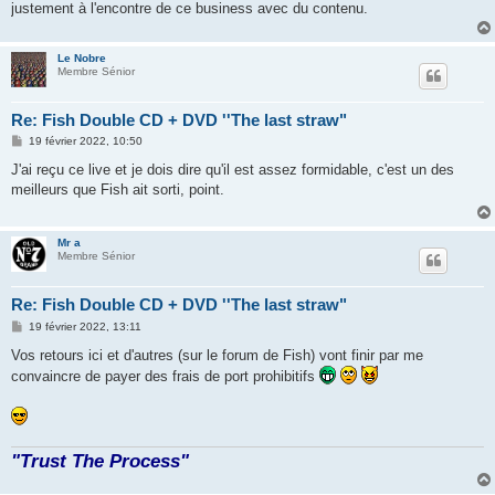
g
justement à l'encontre de ce business avec du contenu.
e
Le Nobre
Membre Sénior
Re: Fish Double CD + DVD ''The last straw"
M
19 février 2022, 10:50
e
s
J'ai reçu ce live et je dois dire qu'il est assez formidable, c'est un des
s
meilleurs que Fish ait sorti, point.
a
g
e
Mr a
Membre Sénior
Re: Fish Double CD + DVD ''The last straw"
M
19 février 2022, 13:11
e
s
Vos retours ici et d'autres (sur le forum de Fish) vont finir par me
s
convaincre de payer des frais de port prohibitifs
a
g
e
"Trust The Process"