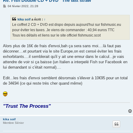
Re: Fish Double CD + DVD ''The last straw"
M
04 février 2022, 21:28
e
s
s
kika soif
a écrit :
↑
a
g
Le coffret 2 CD + DVD est dispo depuis aujourd'hui sur fishmusic.eu
e
pour éviter les taxes. Je viens de commander : 40,94 euros TTC
Tous les détails et liens sur le site officiel fishmusic.scot
Alors plus de 16€ de frais d'envoi,bah ça sera sans moi....là faut pas
déconner....et pourtant via le site Europe,on est censé éviter les frais
exhorbitants....il semblerait qu'il y ait une erreur dans le calcul...je vais
attendre de voir si ça baisse (un Italien a interpelé Fish sur Facebook en
lui demandant si c'était normal)....
Edit...les frais d'envoi semblent désromais s'élever à 10€95 pour un total
de 34€94 (ce qui reste très cher quand même)
"Trust The Process"
kika soif
Membre Sénior