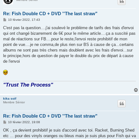
Re: Fish Double CD + DVD ''The last straw"
M
10 février 2022, 17:43
e
s
C'est pas la question....j'ai soulevé le problème de tarifs des frais d'envoi
s
qui ont changé bizarrement de 6€ pour le même article....ça a suscité pas
a
g
mal de réactions sur FB....pour le reste,l'envoi reste prohibitif de mon
e
point de vue....je ne comma,de plus rien sur BS à cause de ça...certains
albums ne sont pas très chers mais doublent avec les frais d'envoi...sur
le principe,hors de question de payer le double du prix de départ à cause
de l'envoi
"Trust The Process"
kika soif
Membre Sénior
Re: Fish Double CD + DVD ''The last straw"
M
10 février 2022, 19:08
e
s
OK , ça devient prohibitif je suis d'accord avec toi. Racket, Burning Shed
s
etc ... pour des vinyls oranges ou bleus mais je suis plus pour Fish qui va
a