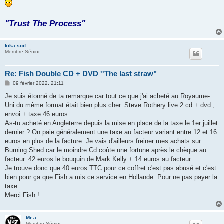
g
e
"Trust The Process"
kika soif
Membre Sénior
Re: Fish Double CD + DVD ''The last straw"
M
09 février 2022, 21:11
e
s
Je suis étonné de ta remarque car tout ce que j'ai acheté au Royaume-
s
Uni du même format était bien plus cher. Steve Rothery live 2 cd + dvd ,
a
g
envoi + taxe 46 euros.
e
As-tu acheté en Angleterre depuis la mise en place de la taxe le 1er juillet
dernier ? On paie généralement une taxe au facteur variant entre 12 et 16
euros en plus de la facture. Je vais d'ailleurs freiner mes achats sur
Burning Shed car le moindre Cd coûte une fortune après le chèque au
facteur. 42 euros le bouquin de Mark Kelly + 14 euros au facteur.
Je trouve donc que 40 euros TTC pour ce coffret c'est pas abusé et c'est
bien pour ça que Fish a mis ce service en Hollande. Pour ne pas payer la
taxe.
Merci Fish !
Mr a
Membre Sénior