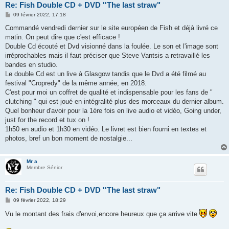
Re: Fish Double CD + DVD ''The last straw"
M
09 février 2022, 17:18
e
s
Commandé vendredi dernier sur le site européen de Fish et déjà livré ce
s
matin. On peut dire que c'est efficace !
a
g
Double Cd écouté et Dvd visionné dans la foulée. Le son et l'image sont
e
irréprochables mais il faut préciser que Steve Vantsis a retravaillé les
bandes en studio.
Le double Cd est un live à Glasgow tandis que le Dvd a été filmé au
festival "Cropredy" de la même année, en 2018.
C'est pour moi un coffret de qualité et indispensable pour les fans de "
clutching " qui est joué en intégralité plus des morceaux du dernier album.
Quel bonheur d'avoir pour la 1ère fois en live audio et vidéo, Going under,
just for the record et tux on !
1h50 en audio et 1h30 en vidéo. Le livret est bien fourni en textes et
photos, bref un bon moment de nostalgie...
Mr a
Membre Sénior
Re: Fish Double CD + DVD ''The last straw"
M
09 février 2022, 18:29
e
s
Vu le montant des frais d'envoi,encore heureux que ça arrive vite
s
a