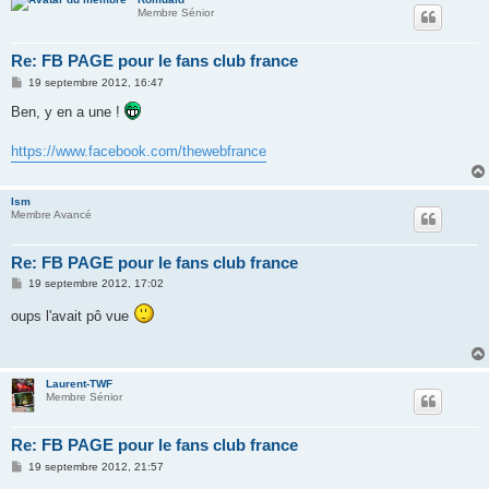
Membre Sénior
Re: FB PAGE pour le fans club france
M
19 septembre 2012, 16:47
e
s
Ben, y en a une !
s
a
g
https://www.facebook.com/thewebfrance
e
lsm
Membre Avancé
Re: FB PAGE pour le fans club france
M
19 septembre 2012, 17:02
e
s
oups l'avait pô vue
s
a
g
e
Laurent-TWF
Membre Sénior
Re: FB PAGE pour le fans club france
M
19 septembre 2012, 21:57
e