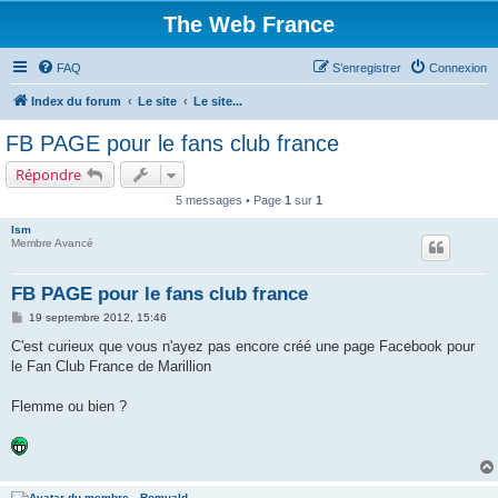
The Web France
FAQ
S’enregistrer
Connexion
Index du forum
Le site
Le site...
FB PAGE pour le fans club france
Répondre
5 messages • Page
1
sur
1
lsm
Membre Avancé
FB PAGE pour le fans club france
M
19 septembre 2012, 15:46
e
s
C'est curieux que vous n'ayez pas encore créé une page Facebook pour
s
le Fan Club France de Marillion
a
g
e
Flemme ou bien ?
Romuald