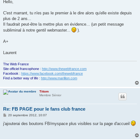
s
Hello,
s
a
g
C'est marrant, tu n'es pas le premier à le dire alors qu'elle existe depuis
e
plus de 2 ans...
Il faudrait peut-être la mettre plus en évidence... (un petit message
subliminal à notre gentil webmaster...
).
A+
Laurent
The Web France
Site officiel francophone :
http://www.thewebfrance.com
Facebook :
https://www.facebook.com/thewebfrance
Find a better way of life :
http://www.marillion.com
Tittom
Membre Sénior
Re: FB PAGE pour le fans club france
M
20 septembre 2012, 10:07
e
s
j'ajouterai des boutons FB/myspace plus visibles sur la page d'accueil
s
a
g
e