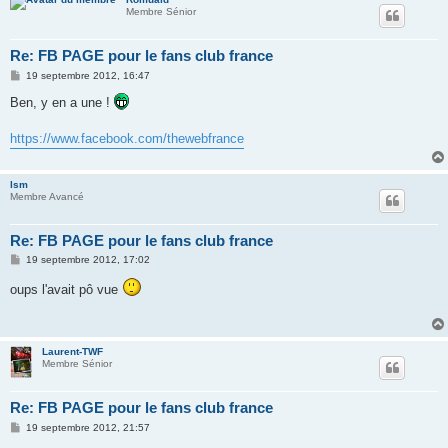
Membre Sénior
Re: FB PAGE pour le fans club france
M
19 septembre 2012, 16:47
e
s
Ben, y en a une !
s
a
g
https://www.facebook.com/thewebfrance
e
lsm
Membre Avancé
Re: FB PAGE pour le fans club france
M
19 septembre 2012, 17:02
e
s
oups l'avait pô vue
s
a
g
e
Laurent-TWF
Membre Sénior
Re: FB PAGE pour le fans club france
M
19 septembre 2012, 21:57
e