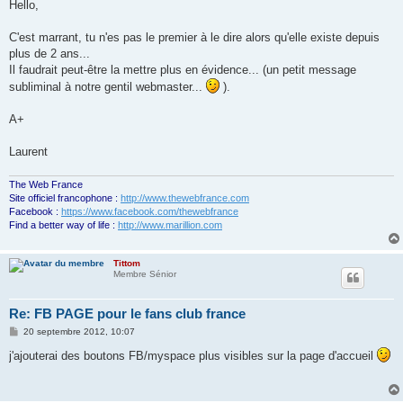
s
Hello,
s
a
g
C'est marrant, tu n'es pas le premier à le dire alors qu'elle existe depuis
e
plus de 2 ans...
Il faudrait peut-être la mettre plus en évidence... (un petit message
subliminal à notre gentil webmaster...
).
A+
Laurent
The Web France
Site officiel francophone :
http://www.thewebfrance.com
Facebook :
https://www.facebook.com/thewebfrance
Find a better way of life :
http://www.marillion.com
Tittom
Membre Sénior
Re: FB PAGE pour le fans club france
M
20 septembre 2012, 10:07
e
s
j'ajouterai des boutons FB/myspace plus visibles sur la page d'accueil
s
a
g
e