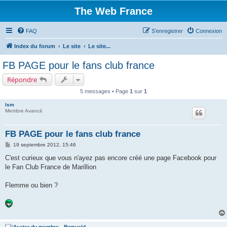
The Web France
FAQ
S’enregistrer
Connexion
Index du forum
Le site
Le site...
FB PAGE pour le fans club france
Répondre
5 messages • Page
1
sur
1
lsm
Membre Avancé
FB PAGE pour le fans club france
M
19 septembre 2012, 15:46
e
s
C'est curieux que vous n'ayez pas encore créé une page Facebook pour
s
le Fan Club France de Marillion
a
g
e
Flemme ou bien ?
Romuald