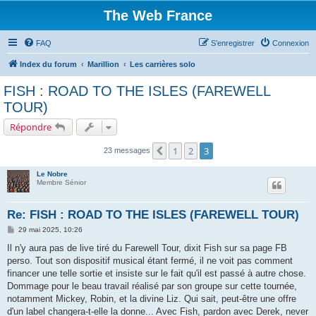
The Web France
FAQ
S’enregistrer
Connexion
Index du forum
Marillion
Les carrières solo
FISH : ROAD TO THE ISLES (FAREWELL
TOUR)
Répondre
1
2
3
Précédente
23 messages
Le Nobre
Membre Sénior
Re: FISH : ROAD TO THE ISLES (FAREWELL TOUR)
M
29 mai 2025, 10:26
e
s
Il n'y aura pas de live tiré du Farewell Tour, dixit Fish sur sa page FB
s
perso. Tout son dispositif musical étant fermé, il ne voit pas comment
a
g
financer une telle sortie et insiste sur le fait qu'il est passé à autre chose.
e
Dommage pour le beau travail réalisé par son groupe sur cette tournée,
notamment Mickey, Robin, et la divine Liz. Qui sait, peut-être une offre
d'un label changera-t-elle la donne... Avec Fish, pardon avec Derek, never