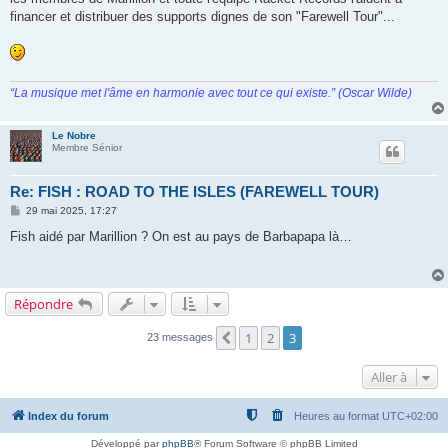
financer et distribuer des supports dignes de son "Farewell Tour"...
“La musique met l'âme en harmonie avec tout ce qui existe.” (Oscar Wilde)
Le Nobre
Membre Sénior
Re: FISH : ROAD TO THE ISLES (FAREWELL TOUR)
M
29 mai 2025, 17:27
e
s
Fish aidé par Marillion ? On est au pays de Barbapapa là…
s
a
g
e
Répondre
1
2
3
Précédente
23 messages
Aller à
Index du forum
Heures au format
UTC+02:00
Développé par
phpBB
® Forum Software © phpBB Limited