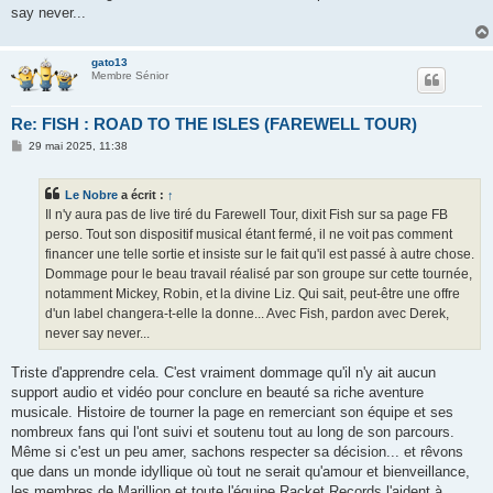
say never...
gato13
Membre Sénior
Re: FISH : ROAD TO THE ISLES (FAREWELL TOUR)
M
29 mai 2025, 11:38
e
s
s
Le Nobre
a écrit :
↑
a
g
Il n'y aura pas de live tiré du Farewell Tour, dixit Fish sur sa page FB
e
perso. Tout son dispositif musical étant fermé, il ne voit pas comment
financer une telle sortie et insiste sur le fait qu'il est passé à autre chose.
Dommage pour le beau travail réalisé par son groupe sur cette tournée,
notamment Mickey, Robin, et la divine Liz. Qui sait, peut-être une offre
d'un label changera-t-elle la donne... Avec Fish, pardon avec Derek,
never say never...
Triste d'apprendre cela. C'est vraiment dommage qu'il n'y ait aucun
support audio et vidéo pour conclure en beauté sa riche aventure
musicale. Histoire de tourner la page en remerciant son équipe et ses
nombreux fans qui l'ont suivi et soutenu tout au long de son parcours.
Même si c'est un peu amer, sachons respecter sa décision... et rêvons
que dans un monde idyllique où tout ne serait qu'amour et bienveillance,
les membres de Marillion et toute l'équipe Racket Records l'aident à