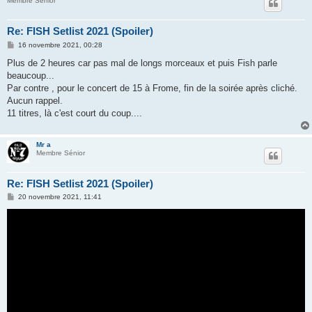
Membre Sénior
Re: FISH Setlist 2021 (Spoiler)
M
16 novembre 2021, 00:28
e
s
Plus de 2 heures car pas mal de longs morceaux et puis Fish parle
s
beaucoup...
a
g
Par contre , pour le concert de 15 à Frome, fin de la soirée après cliché.
e
Aucun rappel.
11 titres, là c'est court du coup....
Mr a
Membre Sénior
Re: FISH Setlist 2021 (Spoiler)
M
20 novembre 2021, 11:41
e
s
s
a
g
e