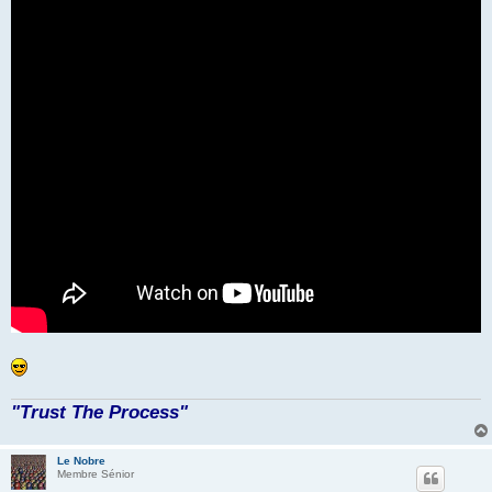
e
"Trust The Process"
Le Nobre
Membre Sénior