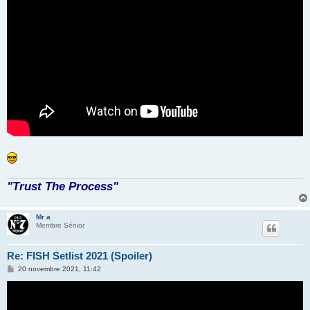
"Trust The Process"
Mr a
Membre Sénior
Re: FISH Setlist 2021 (Spoiler)
M
20 novembre 2021, 11:42
e
s
s
a
g