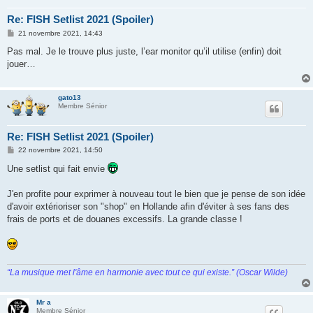
Re: FISH Setlist 2021 (Spoiler)
M
21 novembre 2021, 14:43
e
s
Pas mal. Je le trouve plus juste, l’ear monitor qu’il utilise (enfin) doit
s
jouer…
a
g
e
gato13
Membre Sénior
Re: FISH Setlist 2021 (Spoiler)
M
22 novembre 2021, 14:50
e
s
Une setlist qui fait envie
s
a
g
J'en profite pour exprimer à nouveau tout le bien que je pense de son idée
e
d'avoir extérioriser son "shop" en Hollande afin d'éviter à ses fans des
frais de ports et de douanes excessifs. La grande classe !
“La musique met l'âme en harmonie avec tout ce qui existe.” (Oscar Wilde)
Mr a
Membre Sénior