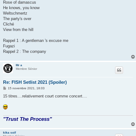
Rose of damascus
He knows, you know
Weltschmertz
The party's over
Cliché
View from the hill
Rappel 1 : A gentleman 's excuse me
Fugazi
Rappel 2 : The company
Mr a
Membre Sénior
Re: FISH Setlist 2021 (Spoiler)
M
15 novembre 2021, 18:03
e
s
15 titres....relativement court comme concert....
s
a
g
e
"Trust The Process"
kika soif