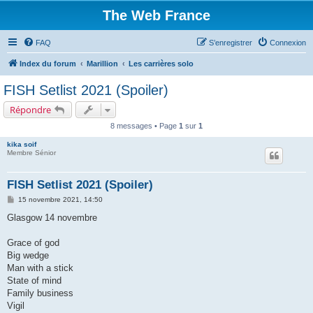
The Web France
FAQ
S’enregistrer
Connexion
Index du forum
Marillion
Les carrières solo
FISH Setlist 2021 (Spoiler)
Répondre
8 messages • Page
1
sur
1
kika soif
Membre Sénior
FISH Setlist 2021 (Spoiler)
M
15 novembre 2021, 14:50
e
s
Glasgow 14 novembre
s
a
g
Grace of god
e
Big wedge
Man with a stick
State of mind
Family business
Vigil