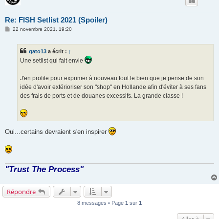
Re: FISH Setlist 2021 (Spoiler)
M
22 novembre 2021, 19:20
e
s
s
gato13
a écrit :
↑
a
g
Une setlist qui fait envie
e
J'en profite pour exprimer à nouveau tout le bien que je pense de son
idée d'avoir extérioriser son "shop" en Hollande afin d'éviter à ses fans
des frais de ports et de douanes excessifs. La grande classe !
Oui...certains devraient s'en inspirer
"Trust The Process"
Répondre
8 messages • Page
1
sur
1
Aller à