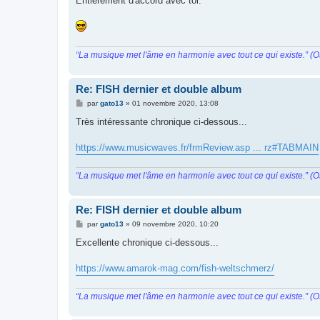
Entièrement d'accord avec toi.
“La musique met l'âme en harmonie avec tout ce qui existe.” (O
Re: FISH dernier et double album
M
par
gato13
»
01 novembre 2020, 13:08
e
s
Très intéressante chronique ci-dessous...
s
a
g
https://www.musicwaves.fr/frmReview.asp ... rz#TABMAIN
e
“La musique met l'âme en harmonie avec tout ce qui existe.” (O
Re: FISH dernier et double album
M
par
gato13
»
09 novembre 2020, 10:20
e
s
Excellente chronique ci-dessous...
s
a
g
https://www.amarok-mag.com/fish-weltschmerz/
e
“La musique met l'âme en harmonie avec tout ce qui existe.” (O