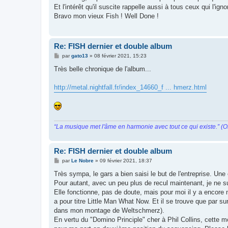
Et l'intérêt qu'il suscite rappelle aussi à tous ceux qui l'ign
Bravo mon vieux Fish ! Well Done !
Re: FISH dernier et double album
M
par
gato13
»
08 février 2021, 15:23
e
s
Très belle chronique de l'album...
s
a
g
http://metal.nightfall.fr/index_14660_f ... hmerz.html
e
“La musique met l'âme en harmonie avec tout ce qui existe.” (O
Re: FISH dernier et double album
M
par
Le Nobre
»
09 février 2021, 18:37
e
s
Très sympa, le gars a bien saisi le but de l'entreprise. Une
s
Pour autant, avec un peu plus de recul maintenant, je ne su
a
g
Elle fonctionne, pas de doute, mais pour moi il y a encore 
e
a pour titre Little Man What Now. Et il se trouve que par su
dans mon montage de Weltschmerz).
En vertu du "Domino Principle" cher à Phil Collins, cette m