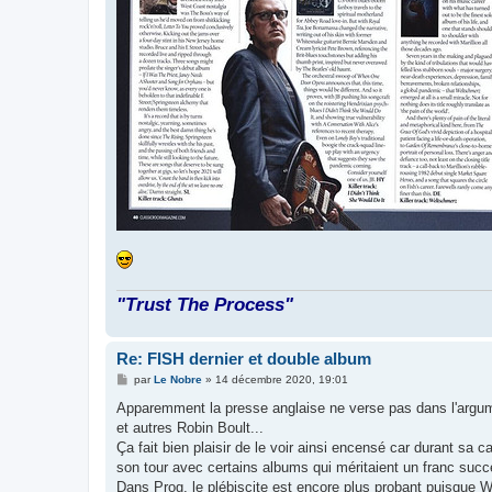
"Trust The Process"
Re: FISH dernier et double album
M
par
Le Nobre
»
14 décembre 2020, 19:01
e
s
Apparemment la presse anglaise ne verse pas dans l'argumen
s
et autres Robin Boult...
a
g
Ça fait bien plaisir de le voir ainsi encensé car durant sa c
e
son tour avec certains albums qui méritaient un franc succ
Dans Prog, le plébiscite est encore plus probant puisque 