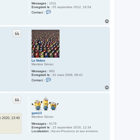
Messages :
1011
Enregistré le :
05 septembre 2012, 16:54
C
Contact :
o
n
H
t
a
a
c
u
t
t
e
r
k
i
k
a
s
Le Nobre
o
Membre Sénior
i
f
Messages :
893
Enregistré le :
31 mars 2006, 09:41
C
Contact :
o
n
H
t
a
a
u
c
t
t
e
r
L
gato13
e
Membre Sénior
e 2020, 13:40
N
o
Messages :
6179
b
Enregistré le :
15 septembre 2016, 12:34
r
Localisation :
Aix-en-Provence et ses environs
e