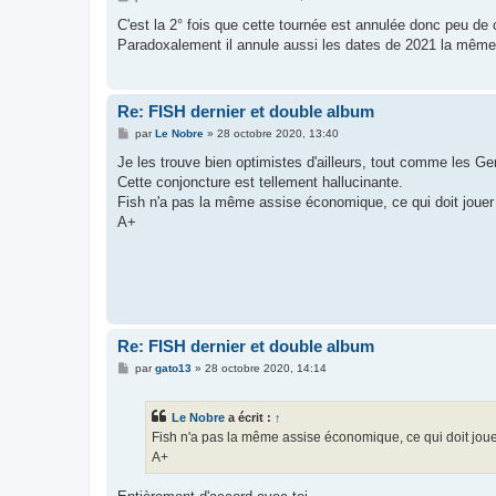
e
s
C'est la 2° fois que cette tournée est annulée donc peu de
s
Paradoxalement il annule aussi les dates de 2021 la même
a
g
e
Re: FISH dernier et double album
M
par
Le Nobre
»
28 octobre 2020, 13:40
e
s
Je les trouve bien optimistes d'ailleurs, tout comme les Gen
s
Cette conjoncture est tellement hallucinante.
a
g
Fish n'a pas la même assise économique, ce qui doit jouer 
e
A+
Re: FISH dernier et double album
M
par
gato13
»
28 octobre 2020, 14:14
e
s
s
Le Nobre
a écrit :
↑
a
g
Fish n'a pas la même assise économique, ce qui doit joue
e
A+