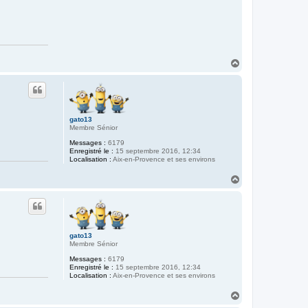
H
a
u
t
gato13
Membre Sénior
Messages :
6179
Enregistré le :
15 septembre 2016, 12:34
Localisation :
Aix-en-Provence et ses environs
H
a
u
t
gato13
Membre Sénior
Messages :
6179
Enregistré le :
15 septembre 2016, 12:34
Localisation :
Aix-en-Provence et ses environs
H
a