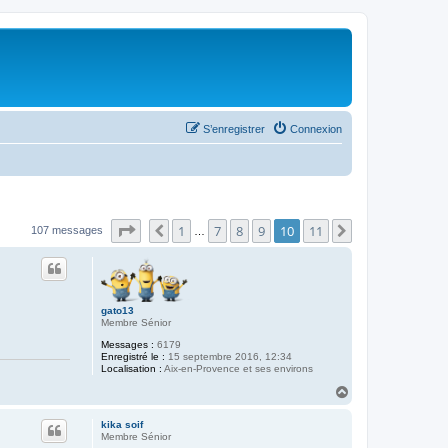
S’enregistrer
Connexion
Page
10
sur
11
1
7
8
9
10
11
Précédente
Suivante
107 messages
…
gato13
Membre Sénior
Messages :
6179
Enregistré le :
15 septembre 2016, 12:34
Localisation :
Aix-en-Provence et ses environs
H
a
u
kika soif
t
Membre Sénior