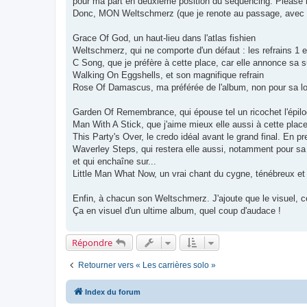
pour ma part en deuxième position du sequencing. Please l
Donc, MON Weltschmerz (que je renote au passage, avec de
Grace Of God, un haut-lieu dans l'atlas fishien
Weltschmerz, qui ne comporte d'un défaut : les refrains 1 et 
C Song, que je préfère à cette place, car elle annonce sa 
Walking On Eggshells, et son magnifique refrain
Rose Of Damascus, ma préférée de l'album, non pour sa long
Garden Of Remembrance, qui épouse tel un ricochet l'épi
Man With A Stick, que j'aime mieux elle aussi à cette plac
This Party's Over, le credo idéal avant le grand final. En p
Waverley Steps, qui restera elle aussi, notamment pour sa
et qui enchaîne sur...
Little Man What Now, un vrai chant du cygne, ténébreux et d
Enfin, à chacun son Weltschmerz. J'ajoute que le visuel, ce
Ça en visuel d'un ultime album, quel coup d'audace !
Répondre
Retourner vers « Les carrières solo »
Index du forum