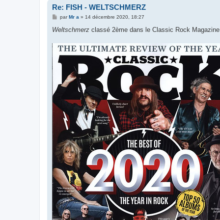
Re: FISH - WELTSCHMERZ
M
par
Mr a
»
14 décembre 2020, 18:27
e
s
Weltschmerz
classé 2ème dans le Classic Rock Magazine
s
a
g
e