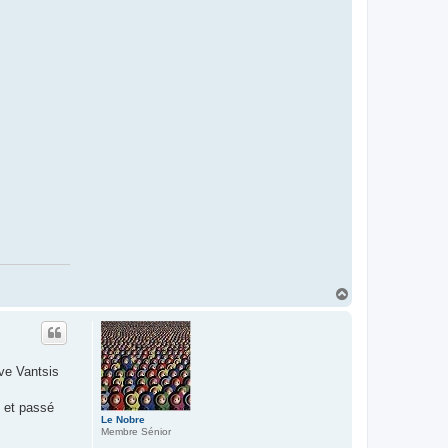
H
a
u
t
eve Vantsis
e et passé
Le Nobre
Membre Sénior