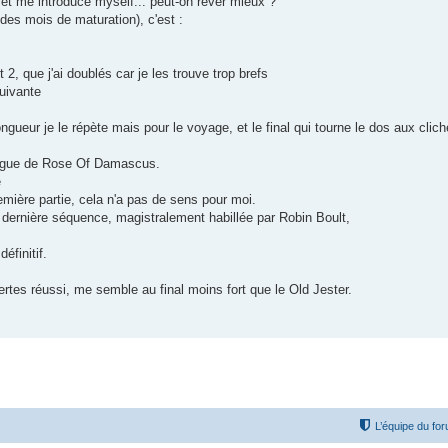
et me introduce myself... peut-on rêver mieux ?
s mois de maturation), c'est :
2, que j'ai doublés car je les trouve trop brefs
suivante
ueur je le répète mais pour le voyage, et le final qui tourne le dos aux clic
logue de Rose Of Damascus.
e
remière partie, cela n'a pas de sens pour moi.
 dernière séquence, magistralement habillée par Robin Boult,
éfinitif.
rtes réussi, me semble au final moins fort que le Old Jester.
L’équipe du fo