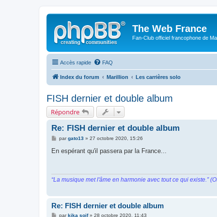
The Web France
Fan-Club officiel francophone de Mar
Accès rapide
FAQ
Index du forum
Marillion
Les carrières solo
FISH dernier et double album
Répondre
Re: FISH dernier et double album
M
par
gato13
»
27 octobre 2020, 15:26
e
s
En espérant qu'il passera par la France...
s
a
g
e
“La musique met l'âme en harmonie avec tout ce qui existe.” (O
Re: FISH dernier et double album
M
par
kika soif
»
28 octobre 2020, 11:43