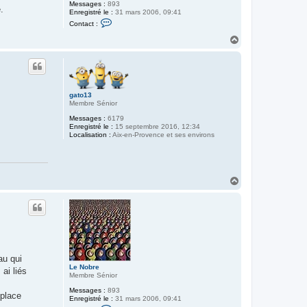
Messages :
893
.
Enregistré le :
31 mars 2006, 09:41
C
Contact :
o
n
H
t
a
a
u
c
t
t
e
r
L
gato13
e
Membre Sénior
N
o
Messages :
6179
b
Enregistré le :
15 septembre 2016, 12:34
r
Localisation :
Aix-en-Provence et ses environs
e
H
a
u
t
au qui
Le Nobre
ai liés
Membre Sénior
Messages :
893
 place
Enregistré le :
31 mars 2006, 09:41
C