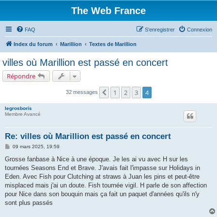
The Web France
FAQ
S’enregistrer
Connexion
Index du forum
Marillion
Textes de Marillion
villes où Marillion est passé en concert
Répondre
1
2
3
4
Précédente
32 messages
legrosboris
Membre Avancé
Re: villes où Marillion est passé en concert
M
09 mars 2025, 19:59
e
s
Grosse fanbase à Nice à une époque. Je les ai vu avec H sur les
s
tournées Seasons End et Brave. J'avais fait l'impasse sur Holidays in
a
g
Eden. Avec Fish pour Clutching at straws à Juan les pins et peut-être
e
misplaced mais j'ai un doute. Fish tournée vigil. H parle de son affection
pour Nice dans son bouquin mais ça fait un paquet d'années qu'ils n'y
sont plus passés