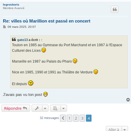
legrosboris
Membre Avancé
Re: villes où Marillion est passé en concert
M
09 mars 2025, 20:07
e
s
s
gato13
a écrit :
↑
a
g
Toulon en 1985 au Gymnase du Port Marchand et en 1987 à l'Espace
e
Culturel des Lices
Marseille en 1987 au Palais du Pharo
Nice en 1985, 1990 et 1991 au Théâtre de Verdure
Et depuis
J'avais pas vu ton post
Répondre
1
2
3
4
Précédente
32 messages
Aller à