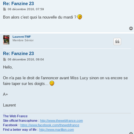
Re: Fanzine 23
M
06 décembre 2016, 07:59
e
s
Bon alors c'est quoi la nouvelle du mardi ?
s
a
g
e
Laurent-TWF
Membre Sénior
Re: Fanzine 23
M
06 décembre 2016, 09:04
e
s
Hello,
s
a
g
On n'a pas le droit de l'annoncer avant Miss Lucy sinon on va encore se
e
faire taper sur les doigts...
A+
Laurent
The Web France
Site officiel francophone :
http://www.thewebfrance.com
Facebook :
https://www.facebook.com/thewebfrance
Find a better way of life :
http://www.marillion.com