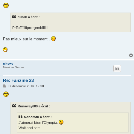
e
s
s
a
g
elihah a écrit :
e
Prffpffffffffprrrrgrmblllllll
Pas mieux sur le moment .
nikowe
Membre Sénior
Re: Fanzine 23
M
07 décembre 2016, 12:58
e
s
s
a
g
Runaway689 a écrit :
e
Nonotofu a écrit :
J'aimerai bien l'Olympia.
Wait and see.