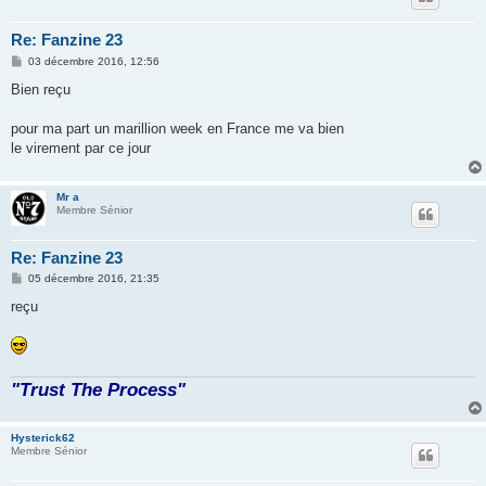
Re: Fanzine 23
M
03 décembre 2016, 12:56
e
s
Bien reçu
s
a
g
pour ma part un marillion week en France me va bien
e
le virement par ce jour
Mr a
Membre Sénior
Re: Fanzine 23
M
05 décembre 2016, 21:35
e
s
reçu
s
a
g
e
"Trust The Process"
Hysterick62
Membre Sénior