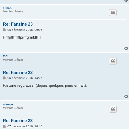
elihah
Membre Sénior
Re: Fanzine 23
M
06 décembre 2016, 09:06
e
s
Prffpffffffffprrrrgrmblllllll
s
a
g
e
TiCi
Membre Sénior
Re: Fanzine 23
M
06 décembre 2016, 14:26
e
s
Fanzine reçu aussi (depuis quelques jours en fait).
s
a
g
e
nikowe
Membre Sénior
Re: Fanzine 23
M
07 décembre 2016, 10:40