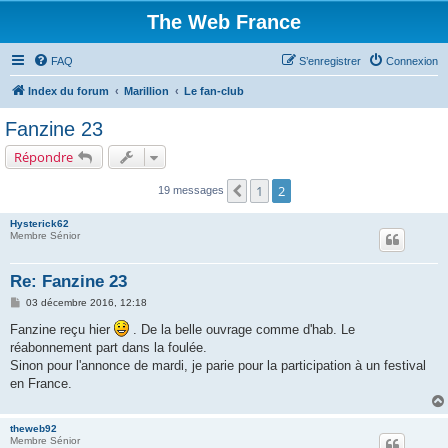
The Web France
FAQ
S’enregistrer
Connexion
Index du forum
Marillion
Le fan-club
Fanzine 23
Répondre
1
2
Précédente
19 messages
Hysterick62
Membre Sénior
Re: Fanzine 23
M
03 décembre 2016, 12:18
e
s
Fanzine reçu hier
. De la belle ouvrage comme d'hab. Le
s
réabonnement part dans la foulée.
a
g
Sinon pour l'annonce de mardi, je parie pour la participation à un festival
e
en France.
theweb92
Membre Sénior