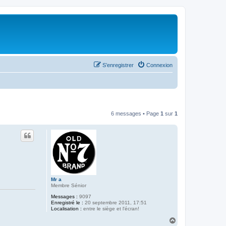
S’enregistrer
Connexion
6 messages • Page
1
sur
1
Mr a
Membre Sénior
Messages :
9097
Enregistré le :
20 septembre 2011, 17:51
Localisation :
entre le siège et l'écran!
H