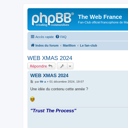
The Web France
Fan-Club officiel francophone de Mar
Accès rapide
FAQ
Index du forum
Marillion
Le fan-club
WEB XMAS 2024
Répondre
WEB XMAS 2024
M
par
Mr a
»
01 décembre 2024, 19:07
e
s
Une idée du contenu cette année ?
s
a
g
e
"Trust The Process"