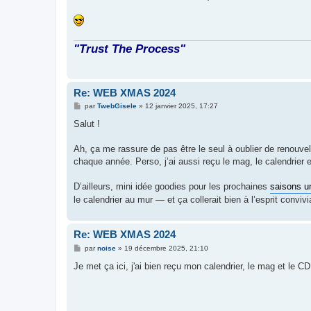
g
e
"Trust The Process"
Re: WEB XMAS 2024
M
par
TwebGisele
»
12 janvier 2025, 17:27
e
s
Salut !
s
a
g
Ah, ça me rassure de pas être le seul à oublier de renouvel
e
chaque année. Perso, j’ai aussi reçu le mag, le calendrier e
D’ailleurs, mini idée goodies pour les prochaines
saisons u
le calendrier au mur — et ça collerait bien à l’esprit convi
Re: WEB XMAS 2024
M
par
noise
»
19 décembre 2025, 21:10
e
s
Je met ça ici, j'ai bien reçu mon calendrier, le mag et le C
s
a
g
e