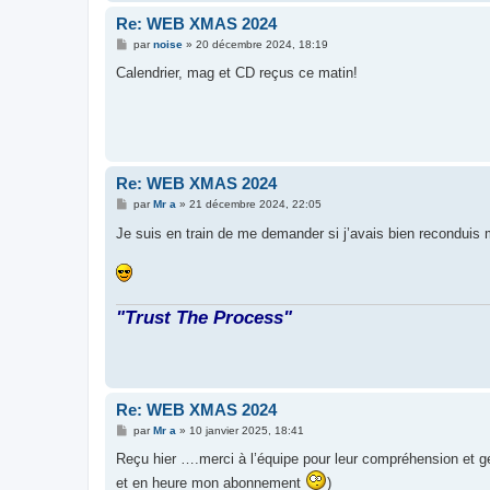
Re: WEB XMAS 2024
M
par
noise
»
20 décembre 2024, 18:19
e
s
Calendrier, mag et CD reçus ce matin!
s
a
g
e
Re: WEB XMAS 2024
M
par
Mr a
»
21 décembre 2024, 22:05
e
s
Je suis en train de me demander si j’avais bien recondu
s
a
g
e
"Trust The Process"
Re: WEB XMAS 2024
M
par
Mr a
»
10 janvier 2025, 18:41
e
s
Reçu hier ….merci à l’équipe pour leur compréhension et ge
s
et en heure mon abonnement
)
a