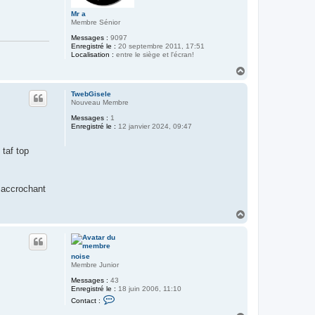
Mr a
Membre Sénior
Messages :
9097
Enregistré le :
20 septembre 2011, 17:51
Localisation :
entre le siège et l'écran!
H
a
u
TwebGisele
t
Nouveau Membre
Messages :
1
Enregistré le :
12 janvier 2024, 09:47
 taf top
n accrochant
H
a
u
t
noise
Membre Junior
Messages :
43
Enregistré le :
18 juin 2006, 11:10
C
Contact :
o
n