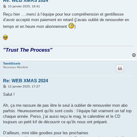
Re: WEB XMAS 2024
M
10 janvier 2025, 18:41
e
s
Reçu hier ….merci à l’équipe pour leur compréhension et gentillesse
s
d’avoir accepté mon paiement en retard (j’avais oublié de renouveler en
a
g
temps et en heure mon abonnement
)
e
"Trust The Process"
TwebGisele
Nouveau Membre
Re: WEB XMAS 2024
M
12 janvier 2025, 17:27
e
s
Salut !
s
a
g
Ah, ça me rassure de pas être le seul à oublier de renouveler mon abo
e
parfois. Heureusement qu’ils sont cools : l’équipe fait vraiment un taf top
chaque année. Perso, j’ai aussi reçu le mag, le calendrier et le CD
toujours un petit kif de découvrir ce qu’ils nous ont préparé.
D’ailleurs, mini idée goodies pour les prochaines