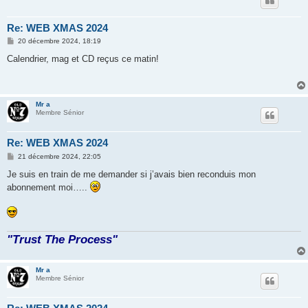
Re: WEB XMAS 2024
M
20 décembre 2024, 18:19
e
s
Calendrier, mag et CD reçus ce matin!
s
a
g
e
Mr a
Membre Sénior
Re: WEB XMAS 2024
M
21 décembre 2024, 22:05
e
s
Je suis en train de me demander si j’avais bien reconduis mon
s
abonnement moi…..
a
g
e
"Trust The Process"
Mr a
Membre Sénior