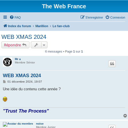
The Web France
FAQ
S’enregistrer
Connexion
Index du forum
Marillion
Le fan-club
WEB XMAS 2024
Répondre
6 messages • Page
1
sur
1
Mr a
Membre Sénior
WEB XMAS 2024
M
01 décembre 2024, 19:07
e
s
Une idée du contenu cette année ?
s
a
g
e
"Trust The Process"
noise
Membre Junior