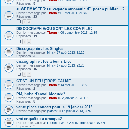
Réponses :
5
auWEBMASTER:sauvegarde automatic d'1 post à publier... ?
Dernier message par
Tittom
«
01 mai 2014, 21:46
Réponses :
13
1
2
DISCOGRAPHIE:OU SONT LES COMPILS?
Dernier message par
Tittom
«
06 septembre 2013, 12:35
Réponses :
19
1
2
Discographie : les Singles
Dernier message par
Mr a
«
17 août 2013, 22:23
Réponses :
3
discographie : les albums Live
Dernier message par
Mr a
«
17 août 2013, 22:20
Réponses :
15
1
2
C'EST UN PEU (TROP) CALME...
Dernier message par
Tittom
«
14 mai 2013, 13:55
Réponses :
2
PM, boite d'envoi bloquée?
Dernier message par
Tittom
«
22 janvier 2013, 11:51
Réponses :
8
vente place concert pour le 19 janvier 2013
Dernier message par
jester48
«
17 janvier 2013, 05:55
vrai enquète ou arnaque?
Dernier message par
Laurent-TWF
«
20 novembre 2012, 07:04
Réponses :
5