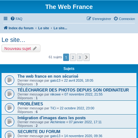
The Web France
FAQ
S’enregistrer
Connexion
Index du forum
Le site
Le site...
Le site...
Nouveau sujet
1
2
3
Suivante
61 sujets
Sujets
The web france en non sécurisé
Dernier message par
gato13
«
22 avril 2026, 18:05
Réponses :
3
TÉLÉCHARGER DES PHOTOS DEPUIS SON ORDINATEUR
Dernier message par
nikowe
«
07 novembre 2022, 21:55
Réponses :
1
PROBLÈMES
Dernier message par
TiCi
«
22 octobre 2022, 23:00
Réponses :
6
Intégration d'images dans les posts
Dernier message par
Alchimiste
«
07 janvier 2022, 17:11
Réponses :
2
SECURITE DU FORUM
Dernier message par
gato13
«
14 novembre 2020, 09:36