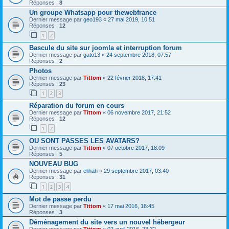
Réponses :
8
Un groupe Whatsapp pour thewebfrance
Dernier message par
geo193
«
27 mai 2019, 10:51
Réponses :
12
1
2
Bascule du site sur joomla et interruption forum
Dernier message par
gato13
«
24 septembre 2018, 07:57
Réponses :
2
Photos
Dernier message par
Tittom
«
22 février 2018, 17:41
Réponses :
23
1
2
3
Réparation du forum en cours
Dernier message par
Tittom
«
06 novembre 2017, 21:52
Réponses :
12
1
2
OU SONT PASSES LES AVATARS?
Dernier message par
Tittom
«
07 octobre 2017, 18:09
Réponses :
5
NOUVEAU BUG
Dernier message par
elihah
«
29 septembre 2017, 03:40
Réponses :
31
1
2
3
4
Mot de passe perdu
Dernier message par
Tittom
«
17 mai 2016, 16:45
Réponses :
3
Déménagement du site vers un nouvel hébergeur
Dernier message par
Tittom
«
02 avril 2016, 23:32