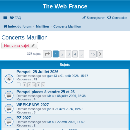
The Web France
FAQ
S’enregistrer
Connexion
Index du forum
Marillion
Concerts Marillion
Concerts Marillion
Nouveau sujet
Page
1
sur
15
1
2
3
4
5
15
Suivante
375 sujets
…
Sujets
Pompeii 25 Juillet 2026
Dernier message par
gato13
«
01 août 2026, 15:17
Réponses :
41
1
2
3
4
5
Pompei places à vendre 25 et 26
Dernier message par
Mr a
«
08 juillet 2026, 15:38
Réponses :
4
WEEK-ENDS 2027
Dernier message par
joe
«
24 avril 2026, 19:59
Réponses :
6
PZ 2027
Dernier message par
Mr a
«
22 avril 2026, 14:57
Réponses :
2