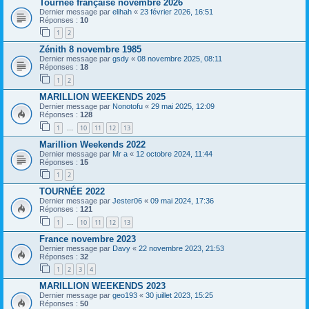
Tournée française novembre 2026
Dernier message par
elihah
«
23 février 2026, 16:51
Réponses :
10
1
2
Zénith 8 novembre 1985
Dernier message par
gsdy
«
08 novembre 2025, 08:11
Réponses :
18
1
2
MARILLION WEEKENDS 2025
Dernier message par
Nonotofu
«
29 mai 2025, 12:09
Réponses :
128
1
10
11
12
13
…
Marillion Weekends 2022
Dernier message par
Mr a
«
12 octobre 2024, 11:44
Réponses :
15
1
2
TOURNÉE 2022
Dernier message par
Jester06
«
09 mai 2024, 17:36
Réponses :
121
1
10
11
12
13
…
France novembre 2023
Dernier message par
Davy
«
22 novembre 2023, 21:53
Réponses :
32
1
2
3
4
MARILLION WEEKENDS 2023
Dernier message par
geo193
«
30 juillet 2023, 15:25
Réponses :
50