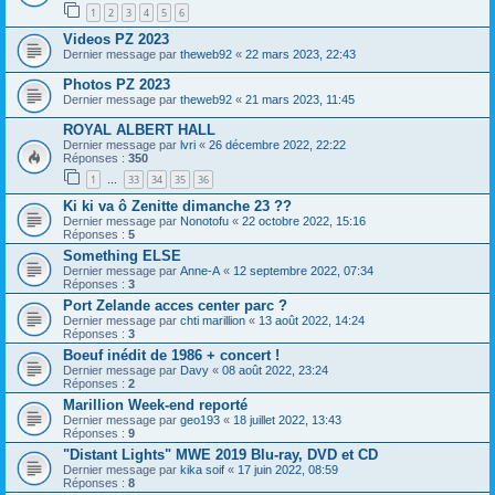
1
2
3
4
5
6
Videos PZ 2023
Dernier message par
theweb92
«
22 mars 2023, 22:43
Photos PZ 2023
Dernier message par
theweb92
«
21 mars 2023, 11:45
ROYAL ALBERT HALL
Dernier message par
lvri
«
26 décembre 2022, 22:22
Réponses :
350
1
33
34
35
36
…
Ki ki va ô Zenitte dimanche 23 ??
Dernier message par
Nonotofu
«
22 octobre 2022, 15:16
Réponses :
5
Something ELSE
Dernier message par
Anne-A
«
12 septembre 2022, 07:34
Réponses :
3
Port Zelande acces center parc ?
Dernier message par
chti marillion
«
13 août 2022, 14:24
Réponses :
3
Boeuf inédit de 1986 + concert !
Dernier message par
Davy
«
08 août 2022, 23:24
Réponses :
2
Marillion Week-end reporté
Dernier message par
geo193
«
18 juillet 2022, 13:43
Réponses :
9
"Distant Lights" MWE 2019 Blu-ray, DVD et CD
Dernier message par
kika soif
«
17 juin 2022, 08:59
Réponses :
8