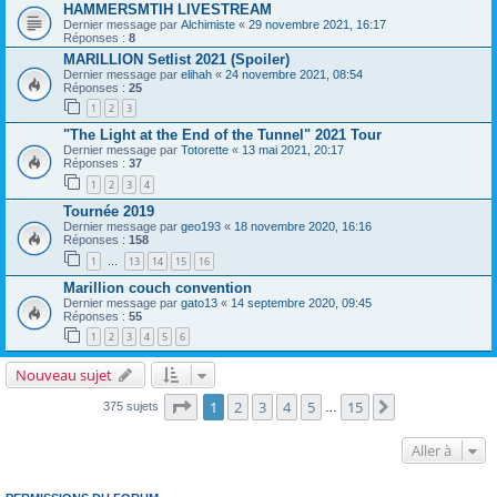
HAMMERSMTIH LIVESTREAM
Dernier message par
Alchimiste
«
29 novembre 2021, 16:17
Réponses :
8
MARILLION Setlist 2021 (Spoiler)
Dernier message par
elihah
«
24 novembre 2021, 08:54
Réponses :
25
1
2
3
"The Light at the End of the Tunnel" 2021 Tour
Dernier message par
Totorette
«
13 mai 2021, 20:17
Réponses :
37
1
2
3
4
Tournée 2019
Dernier message par
geo193
«
18 novembre 2020, 16:16
Réponses :
158
1
13
14
15
16
…
Marillion couch convention
Dernier message par
gato13
«
14 septembre 2020, 09:45
Réponses :
55
1
2
3
4
5
6
Nouveau sujet
Page
1
sur
15
1
2
3
4
5
15
Suivante
375 sujets
…
Aller à