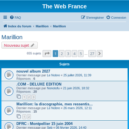
The Web France
FAQ
S’enregistrer
Connexion
Index du forum
Marillion
Marillion
Marillion
Nouveau sujet
Page
1
sur
27
1
2
3
4
5
27
Suivante
655 sujets
…
Sujets
nouvel album 2027
Dernier message par
Le Nobre
«
25 juillet 2026, 11:39
Réponses :
6
.COM - DELUXE EDITION
Dernier message par
Nonotofu
«
21 juin 2026, 18:32
Réponses :
20
1
2
3
Marillion: la discographie, mes ressentis...
Dernier message par
Le Nobre
«
26 mars 2026, 12:11
Réponses :
15
1
2
DFRC - Montpellier 15 juin 2004
Dernier message par
Seb
«
06 février 2026, 14:40