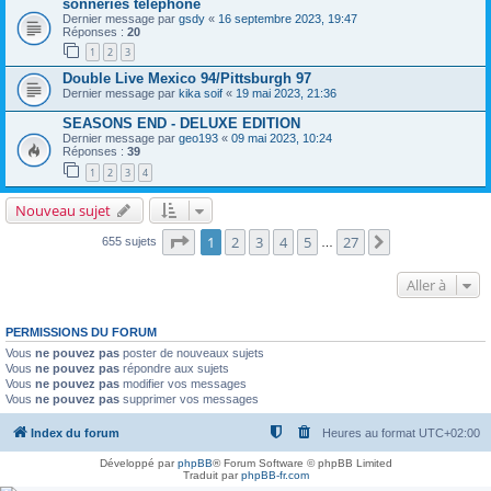
sonneries téléphone
Dernier message par
gsdy
«
16 septembre 2023, 19:47
Réponses :
20
1
2
3
Double Live Mexico 94/Pittsburgh 97
Dernier message par
kika soif
«
19 mai 2023, 21:36
SEASONS END - DELUXE EDITION
Dernier message par
geo193
«
09 mai 2023, 10:24
Réponses :
39
1
2
3
4
Nouveau sujet
Page
1
sur
27
1
2
3
4
5
27
Suivante
655 sujets
…
Aller à
PERMISSIONS DU FORUM
Vous
ne pouvez pas
poster de nouveaux sujets
Vous
ne pouvez pas
répondre aux sujets
Vous
ne pouvez pas
modifier vos messages
Vous
ne pouvez pas
supprimer vos messages
Index du forum
Heures au format
UTC+02:00
Développé par
phpBB
® Forum Software © phpBB Limited
Traduit par
phpBB-fr.com