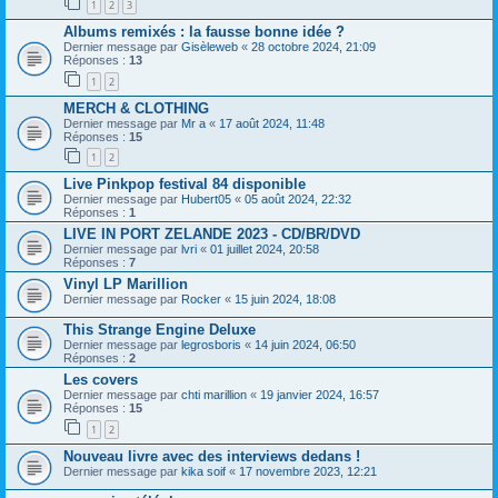
1
2
3
Albums remixés : la fausse bonne idée ?
Dernier message par
Gisèleweb
«
28 octobre 2024, 21:09
Réponses :
13
1
2
MERCH & CLOTHING
Dernier message par
Mr a
«
17 août 2024, 11:48
Réponses :
15
1
2
Live Pinkpop festival 84 disponible
Dernier message par
Hubert05
«
05 août 2024, 22:32
Réponses :
1
LIVE IN PORT ZELANDE 2023 - CD/BR/DVD
Dernier message par
lvri
«
01 juillet 2024, 20:58
Réponses :
7
Vinyl LP Marillion
Dernier message par
Rocker
«
15 juin 2024, 18:08
This Strange Engine Deluxe
Dernier message par
legrosboris
«
14 juin 2024, 06:50
Réponses :
2
Les covers
Dernier message par
chti marillion
«
19 janvier 2024, 16:57
Réponses :
15
1
2
Nouveau livre avec des interviews dedans !
Dernier message par
kika soif
«
17 novembre 2023, 12:21