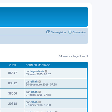
S’enregistrer
Connexion
14 sujets • Page
1
sur
1
VUES
DERNIER MESSAGE
par
legrosboris
86647
09 mars 2025, 20:07
par
elihah
83612
24 décembre 2016, 07:58
par
elihah
38566
27 mars 2016, 17:58
par
elihah
20518
27 mars 2016, 16:08