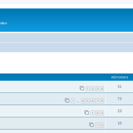
illion
RÉPONSES
31
1
2
3
4
73
1
4
5
6
7
8
…
23
1
2
3
10
1
2