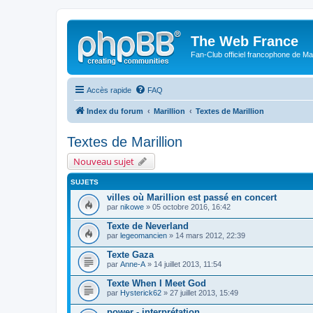
The Web France
Fan-Club officiel francophone de Mar
Accès rapide
FAQ
Index du forum
Marillion
Textes de Marillion
Textes de Marillion
Nouveau sujet
SUJETS
villes où Marillion est passé en concert
par
nikowe
» 05 octobre 2016, 16:42
Texte de Neverland
par
legeomancien
» 14 mars 2012, 22:39
Texte Gaza
par
Anne-A
» 14 juillet 2013, 11:54
Texte When I Meet God
par
Hysterick62
» 27 juillet 2013, 15:49
power - interprétation