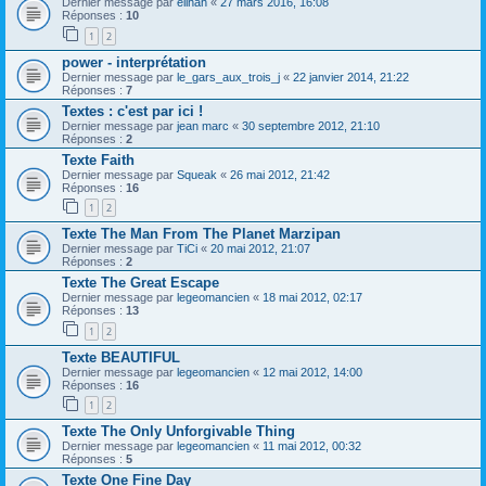
Dernier message par
elihah
«
27 mars 2016, 16:08
Réponses :
10
1
2
power - interprétation
Dernier message par
le_gars_aux_trois_j
«
22 janvier 2014, 21:22
Réponses :
7
Textes : c'est par ici !
Dernier message par
jean marc
«
30 septembre 2012, 21:10
Réponses :
2
Texte Faith
Dernier message par
Squeak
«
26 mai 2012, 21:42
Réponses :
16
1
2
Texte The Man From The Planet Marzipan
Dernier message par
TiCi
«
20 mai 2012, 21:07
Réponses :
2
Texte The Great Escape
Dernier message par
legeomancien
«
18 mai 2012, 02:17
Réponses :
13
1
2
Texte BEAUTIFUL
Dernier message par
legeomancien
«
12 mai 2012, 14:00
Réponses :
16
1
2
Texte The Only Unforgivable Thing
Dernier message par
legeomancien
«
11 mai 2012, 00:32
Réponses :
5
Texte One Fine Day