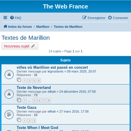
The Web France
FAQ
S’enregistrer
Connexion
Index du forum
Marillion
Textes de Marillion
Textes de Marillion
Nouveau sujet
14 sujets • Page
1
sur
1
Sujets
villes où Marillion est passé en concert
Dernier message par
legrosboris
«
09 mars 2025, 20:07
Réponses :
31
1
2
3
4
Texte de Neverland
Dernier message par
elihah
«
24 décembre 2016, 07:58
Réponses :
73
1
5
6
7
8
…
Texte Gaza
Dernier message par
elihah
«
27 mars 2016, 17:58
Réponses :
23
1
2
3
Texte When I Meet God