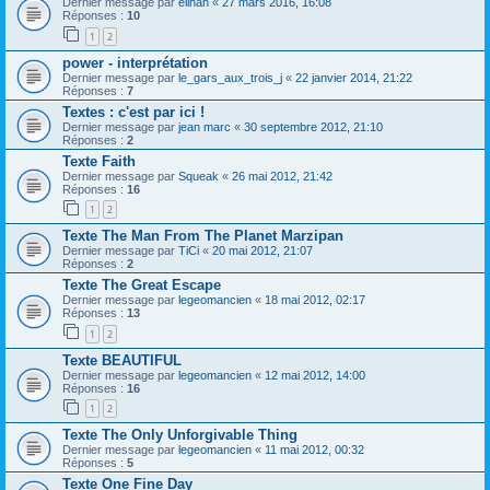
Dernier message par
elihah
«
27 mars 2016, 16:08
Réponses :
10
1
2
power - interprétation
Dernier message par
le_gars_aux_trois_j
«
22 janvier 2014, 21:22
Réponses :
7
Textes : c'est par ici !
Dernier message par
jean marc
«
30 septembre 2012, 21:10
Réponses :
2
Texte Faith
Dernier message par
Squeak
«
26 mai 2012, 21:42
Réponses :
16
1
2
Texte The Man From The Planet Marzipan
Dernier message par
TiCi
«
20 mai 2012, 21:07
Réponses :
2
Texte The Great Escape
Dernier message par
legeomancien
«
18 mai 2012, 02:17
Réponses :
13
1
2
Texte BEAUTIFUL
Dernier message par
legeomancien
«
12 mai 2012, 14:00
Réponses :
16
1
2
Texte The Only Unforgivable Thing
Dernier message par
legeomancien
«
11 mai 2012, 00:32
Réponses :
5
Texte One Fine Day