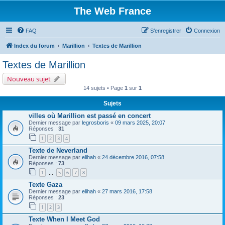
The Web France
FAQ
S’enregistrer
Connexion
Index du forum
Marillion
Textes de Marillion
Textes de Marillion
Nouveau sujet
14 sujets • Page
1
sur
1
Sujets
villes où Marillion est passé en concert
Dernier message par
legrosboris
«
09 mars 2025, 20:07
Réponses :
31
1
2
3
4
Texte de Neverland
Dernier message par
elihah
«
24 décembre 2016, 07:58
Réponses :
73
1
5
6
7
8
…
Texte Gaza
Dernier message par
elihah
«
27 mars 2016, 17:58
Réponses :
23
1
2
3
Texte When I Meet God