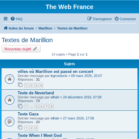
The Web France
FAQ
S’enregistrer
Connexion
Index du forum
Marillion
Textes de Marillion
Textes de Marillion
Nouveau sujet
14 sujets • Page
1
sur
1
Sujets
villes où Marillion est passé en concert
Dernier message par
legrosboris
«
09 mars 2025, 20:07
Réponses :
31
1
2
3
4
Texte de Neverland
Dernier message par
elihah
«
24 décembre 2016, 07:58
Réponses :
73
1
5
6
7
8
…
Texte Gaza
Dernier message par
elihah
«
27 mars 2016, 17:58
Réponses :
23
1
2
3
Texte When I Meet God