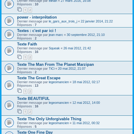
Dernier message par
elihah
«
27 mars 2016, 16:08
Réponses :
10
1
2
power - interprétation
Dernier message par
le_gars_aux_trois_j
«
22 janvier 2014, 21:22
Réponses :
7
Textes : c'est par ici !
Dernier message par
jean marc
«
30 septembre 2012, 21:10
Réponses :
2
Texte Faith
Dernier message par
Squeak
«
26 mai 2012, 21:42
Réponses :
16
1
2
Texte The Man From The Planet Marzipan
Dernier message par
TiCi
«
20 mai 2012, 21:07
Réponses :
2
Texte The Great Escape
Dernier message par
legeomancien
«
18 mai 2012, 02:17
Réponses :
13
1
2
Texte BEAUTIFUL
Dernier message par
legeomancien
«
12 mai 2012, 14:00
Réponses :
16
1
2
Texte The Only Unforgivable Thing
Dernier message par
legeomancien
«
11 mai 2012, 00:32
Réponses :
5
Texte One Fine Day