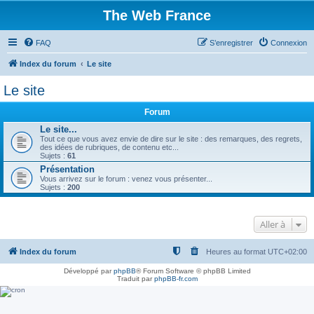
The Web France
FAQ
S’enregistrer
Connexion
Index du forum
Le site
Le site
Forum
Le site...
Tout ce que vous avez envie de dire sur le site : des remarques, des regrets,
des idées de rubriques, de contenu etc...
Sujets :
61
Présentation
Vous arrivez sur le forum : venez vous présenter...
Sujets :
200
Aller à
Index du forum
Heures au format
UTC+02:00
Développé par
phpBB
® Forum Software © phpBB Limited
Traduit par
phpBB-fr.com