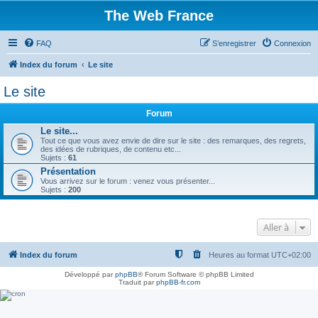
The Web France
FAQ
S’enregistrer
Connexion
Index du forum
Le site
Le site
Forum
Le site...
Tout ce que vous avez envie de dire sur le site : des remarques, des regrets,
des idées de rubriques, de contenu etc...
Sujets :
61
Présentation
Vous arrivez sur le forum : venez vous présenter...
Sujets :
200
Aller à
Index du forum
Heures au format
UTC+02:00
Développé par
phpBB
® Forum Software © phpBB Limited
Traduit par
phpBB-fr.com