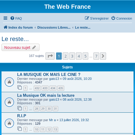
The Web France
FAQ
S’enregistrer
Connexion
Index du forum
Discussions Libres...
Le reste...
Le reste...
Nouveau sujet
Page
1
sur
7
1
2
3
4
5
7
Suivante
167 sujets
…
Sujets
LA MUSIQUE OK MAIS LE CINE ?
Dernier message par
gato13
«
09 août 2026, 10:20
Réponses :
4347
1
432
433
434
435
…
La Musique OK mais la lecture
Dernier message par
gato13
«
08 août 2026, 12:38
Réponses :
301
1
28
29
30
31
…
R.I.P
Dernier message par
Mr a
«
13 juillet 2026, 19:32
Réponses :
129
1
10
11
12
13
…