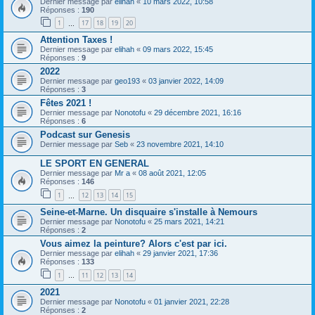
Dernier message par
elihah
«
10 mars 2022, 10:58
Réponses :
190
1
17
18
19
20
…
Attention Taxes !
Dernier message par
elihah
«
09 mars 2022, 15:45
Réponses :
9
2022
Dernier message par
geo193
«
03 janvier 2022, 14:09
Réponses :
3
Fêtes 2021 !
Dernier message par
Nonotofu
«
29 décembre 2021, 16:16
Réponses :
6
Podcast sur Genesis
Dernier message par
Seb
«
23 novembre 2021, 14:10
LE SPORT EN GENERAL
Dernier message par
Mr a
«
08 août 2021, 12:05
Réponses :
146
1
12
13
14
15
…
Seine-et-Marne. Un disquaire s'installe à Nemours
Dernier message par
Nonotofu
«
25 mars 2021, 14:21
Réponses :
2
Vous aimez la peinture? Alors c'est par ici.
Dernier message par
elihah
«
29 janvier 2021, 17:36
Réponses :
133
1
11
12
13
14
…
2021
Dernier message par
Nonotofu
«
01 janvier 2021, 22:28
Réponses :
2