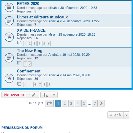
FETES 2020
Dernier message par
elihah
«
30 décembre 2020, 10:53
Réponses :
5
Livres et éditeurs musicaux
Dernier message par
Anne-A
«
28 décembre 2020, 17:22
Réponses :
7
XV DE FRANCE
Dernier message par
Mr a
«
25 novembre 2020, 18:25
Réponses :
56
1
2
3
4
5
6
The New King
Dernier message par
Arielle1
«
19 mai 2020, 10:29
Réponses :
12
1
2
Confinement
Dernier message par
Anne-A
«
14 mai 2020, 00:06
Réponses :
86
1
6
7
8
9
…
Nouveau sujet
Page
1
sur
7
1
2
3
4
5
7
Suivante
167 sujets
…
Aller à
PERMISSIONS DU FORUM