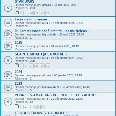
STAR WARS
Dernier message par
gato13
«
08 juin 2026, 11:53
Réponses :
223
1
20
21
22
23
…
Fêtes de fin d'année
Dernier message par
Mr a
«
17 décembre 2025, 19:13
Réponses :
1
0u l'art d'assassiner à petit feu les musiciens...
Dernier message par
legrosboris
«
26 avril 2025, 14:00
Réponses :
1
2025
Dernier message par
Mr a
«
01 janvier 2025, 18:19
Réponses :
1
SLAINTE MHATH (A LA VOTRE!)
Dernier message par
Mr a
«
06 décembre 2024, 13:24
Réponses :
290
1
27
28
29
30
…
2024
Dernier message par
nikowe
«
08 janvier 2024, 23:25
Réponses :
2
2023
Dernier message par
Runaway689
«
06 janvier 2023, 14:42
Réponses :
5
POUR LES AMATEURS DE FOOT...ET LES AUTRES
Dernier message par
Mr a
«
29 décembre 2022, 21:09
Réponses :
66
1
4
5
6
7
…
ET VOUS TROUVEZ CA DROLE !?