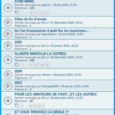
STAR WARS
Dernier message par
gato13
«
08 juin 2026, 11:53
Réponses :
223
1
20
21
22
23
…
Fêtes de fin d'année
Dernier message par
Mr a
«
17 décembre 2025, 19:13
Réponses :
1
0u l'art d'assassiner à petit feu les musiciens...
Dernier message par
legrosboris
«
26 avril 2025, 14:00
Réponses :
1
2025
Dernier message par
Mr a
«
01 janvier 2025, 18:19
Réponses :
1
SLAINTE MHATH (A LA VOTRE!)
Dernier message par
Mr a
«
06 décembre 2024, 13:24
Réponses :
290
1
27
28
29
30
…
2024
Dernier message par
nikowe
«
08 janvier 2024, 23:25
Réponses :
2
2023
Dernier message par
Runaway689
«
06 janvier 2023, 14:42
Réponses :
5
POUR LES AMATEURS DE FOOT...ET LES AUTRES
Dernier message par
Mr a
«
29 décembre 2022, 21:09
Réponses :
66
1
4
5
6
7
…
ET VOUS TROUVEZ CA DROLE !?