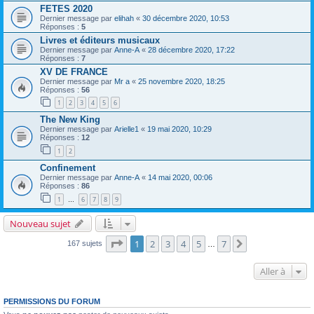
FETES 2020
Dernier message par
elihah
«
30 décembre 2020, 10:53
Réponses :
5
Livres et éditeurs musicaux
Dernier message par
Anne-A
«
28 décembre 2020, 17:22
Réponses :
7
XV DE FRANCE
Dernier message par
Mr a
«
25 novembre 2020, 18:25
Réponses :
56
1
2
3
4
5
6
The New King
Dernier message par
Arielle1
«
19 mai 2020, 10:29
Réponses :
12
1
2
Confinement
Dernier message par
Anne-A
«
14 mai 2020, 00:06
Réponses :
86
1
6
7
8
9
…
Nouveau sujet
Page
1
sur
7
1
2
3
4
5
7
Suivante
167 sujets
…
Aller à
PERMISSIONS DU FORUM