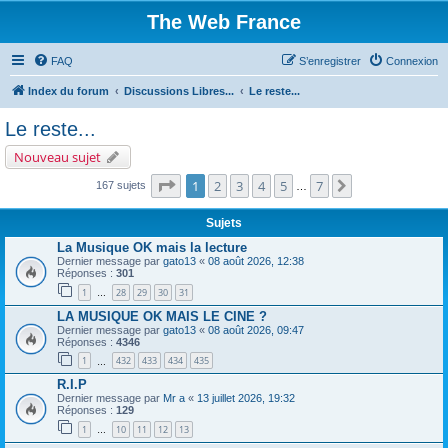
The Web France
FAQ
S’enregistrer
Connexion
Index du forum
Discussions Libres...
Le reste...
Le reste...
Nouveau sujet
Page
1
sur
7
1
2
3
4
5
7
Suivante
167 sujets
…
Sujets
La Musique OK mais la lecture
Dernier message par
gato13
«
08 août 2026, 12:38
Réponses :
301
1
28
29
30
31
…
LA MUSIQUE OK MAIS LE CINE ?
Dernier message par
gato13
«
08 août 2026, 09:47
Réponses :
4346
1
432
433
434
435
…
R.I.P
Dernier message par
Mr a
«
13 juillet 2026, 19:32
Réponses :
129
1
10
11
12
13
…