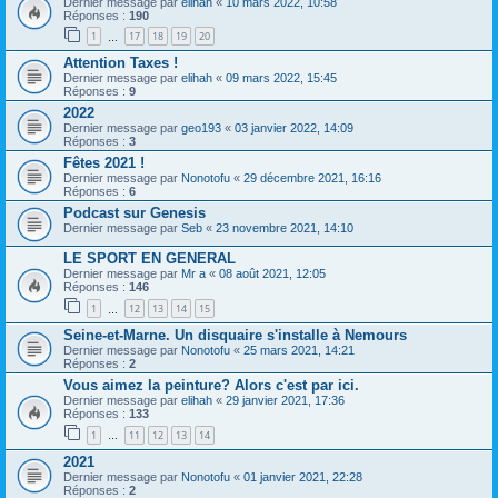
Dernier message par
elihah
«
10 mars 2022, 10:58
Réponses :
190
1
17
18
19
20
…
Attention Taxes !
Dernier message par
elihah
«
09 mars 2022, 15:45
Réponses :
9
2022
Dernier message par
geo193
«
03 janvier 2022, 14:09
Réponses :
3
Fêtes 2021 !
Dernier message par
Nonotofu
«
29 décembre 2021, 16:16
Réponses :
6
Podcast sur Genesis
Dernier message par
Seb
«
23 novembre 2021, 14:10
LE SPORT EN GENERAL
Dernier message par
Mr a
«
08 août 2021, 12:05
Réponses :
146
1
12
13
14
15
…
Seine-et-Marne. Un disquaire s'installe à Nemours
Dernier message par
Nonotofu
«
25 mars 2021, 14:21
Réponses :
2
Vous aimez la peinture? Alors c'est par ici.
Dernier message par
elihah
«
29 janvier 2021, 17:36
Réponses :
133
1
11
12
13
14
…
2021
Dernier message par
Nonotofu
«
01 janvier 2021, 22:28
Réponses :
2