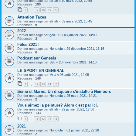
Dernier message par
elihah
«
10 mars 2022, 10:58
Réponses :
190
1
17
18
19
20
…
Attention Taxes !
Dernier message par
elihah
«
09 mars 2022, 15:45
Réponses :
9
2022
Dernier message par
geo193
«
03 janvier 2022, 14:09
Réponses :
3
Fêtes 2021 !
Dernier message par
Nonotofu
«
29 décembre 2021, 16:16
Réponses :
6
Podcast sur Genesis
Dernier message par
Seb
«
23 novembre 2021, 14:10
LE SPORT EN GENERAL
Dernier message par
Mr a
«
08 août 2021, 12:05
Réponses :
146
1
12
13
14
15
…
Seine-et-Marne. Un disquaire s'installe à Nemours
Dernier message par
Nonotofu
«
25 mars 2021, 14:21
Réponses :
2
Vous aimez la peinture? Alors c'est par ici.
Dernier message par
elihah
«
29 janvier 2021, 17:36
Réponses :
133
1
11
12
13
14
…
2021
Dernier message par
Nonotofu
«
01 janvier 2021, 22:28
Réponses :
2