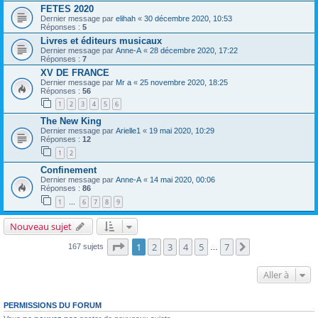
FETES 2020
Dernier message par
elihah
«
30 décembre 2020, 10:53
Réponses :
5
Livres et éditeurs musicaux
Dernier message par
Anne-A
«
28 décembre 2020, 17:22
Réponses :
7
XV DE FRANCE
Dernier message par
Mr a
«
25 novembre 2020, 18:25
Réponses :
56
1
2
3
4
5
6
The New King
Dernier message par
Arielle1
«
19 mai 2020, 10:29
Réponses :
12
1
2
Confinement
Dernier message par
Anne-A
«
14 mai 2020, 00:06
Réponses :
86
1
6
7
8
9
…
Nouveau sujet
Page
1
sur
7
1
2
3
4
5
7
Suivante
167 sujets
…
Aller à
PERMISSIONS DU FORUM