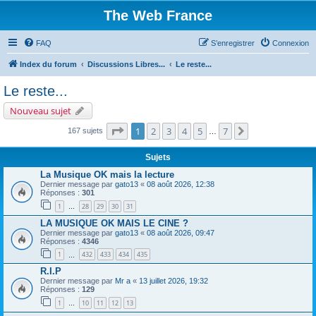
The Web France
FAQ
S’enregistrer
Connexion
Index du forum
Discussions Libres...
Le reste...
Le reste...
Nouveau sujet
Page
1
sur
7
1
2
3
4
5
7
Suivante
167 sujets
…
Sujets
La Musique OK mais la lecture
Dernier message par
gato13
«
08 août 2026, 12:38
Réponses :
301
1
28
29
30
31
…
LA MUSIQUE OK MAIS LE CINE ?
Dernier message par
gato13
«
08 août 2026, 09:47
Réponses :
4346
1
432
433
434
435
…
R.I.P
Dernier message par
Mr a
«
13 juillet 2026, 19:32
Réponses :
129
1
10
11
12
13
…