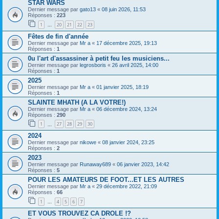
STAR WARS
Dernier message par
gato13
«
08 juin 2026, 11:53
Réponses :
223
1
20
21
22
23
…
Fêtes de fin d'année
Dernier message par
Mr a
«
17 décembre 2025, 19:13
Réponses :
1
0u l'art d'assassiner à petit feu les musiciens...
Dernier message par
legrosboris
«
26 avril 2025, 14:00
Réponses :
1
2025
Dernier message par
Mr a
«
01 janvier 2025, 18:19
Réponses :
1
SLAINTE MHATH (A LA VOTRE!)
Dernier message par
Mr a
«
06 décembre 2024, 13:24
Réponses :
290
1
27
28
29
30
…
2024
Dernier message par
nikowe
«
08 janvier 2024, 23:25
Réponses :
2
2023
Dernier message par
Runaway689
«
06 janvier 2023, 14:42
Réponses :
5
POUR LES AMATEURS DE FOOT...ET LES AUTRES
Dernier message par
Mr a
«
29 décembre 2022, 21:09
Réponses :
66
1
4
5
6
7
…
ET VOUS TROUVEZ CA DROLE !?