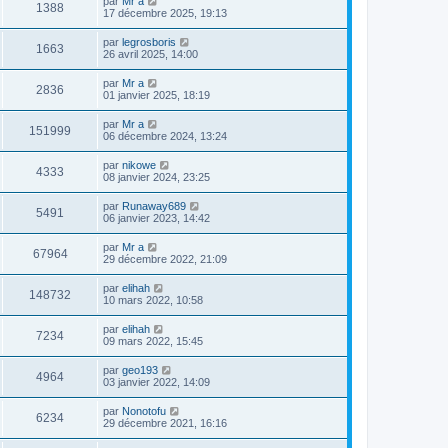
par
Mr a
1388
17 décembre 2025, 19:13
par
legrosboris
1663
26 avril 2025, 14:00
par
Mr a
2836
01 janvier 2025, 18:19
par
Mr a
151999
06 décembre 2024, 13:24
par
nikowe
4333
08 janvier 2024, 23:25
par
Runaway689
5491
06 janvier 2023, 14:42
par
Mr a
67964
29 décembre 2022, 21:09
par
elihah
148732
10 mars 2022, 10:58
par
elihah
7234
09 mars 2022, 15:45
par
geo193
4964
03 janvier 2022, 14:09
par
Nonotofu
6234
29 décembre 2021, 16:16