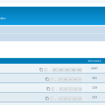
illion
RÉPONSES
4347
1
431
432
433
434
435
…
301
1
27
28
29
30
31
…
129
1
9
10
11
12
13
…
223
1
19
20
21
22
23
…