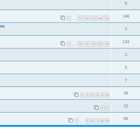
0
146
1
11
12
13
14
15
…
urs
2
133
1
10
11
12
13
14
…
2
5
7
56
1
2
3
4
5
6
12
1
2
86
1
5
6
7
8
9
…