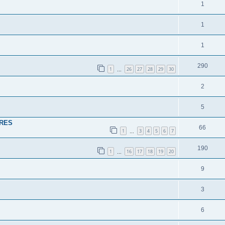
1
1
1
290
1
26
27
28
29
30
…
2
5
TRES
66
1
3
4
5
6
7
…
190
1
16
17
18
19
20
…
9
3
6