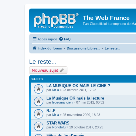
The Web France
Fan-Club officiel francophone de Mar
Accès rapide
FAQ
Index du forum
Discussions Libres...
Le reste...
Le reste...
Nouveau sujet
SUJETS
LA MUSIQUE OK MAIS LE CINE ?
par
Mr a
» 23 octobre 2011, 17:23
La Musique OK mais la lecture
par
legeomancien
» 07 mai 2012, 00:32
R.I.P
par
Mr a
» 25 novembre 2020, 18:23
STAR WARS
par
Nonotofu
» 19 octobre 2017, 23:23
Fêtes de fin d'année