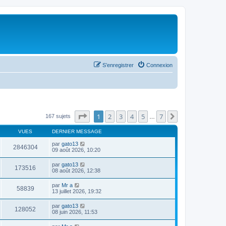
S’enregistrer
Connexion
Page
1
sur
7
1
2
3
4
5
7
Suivante
167 sujets
…
VUES
DERNIER MESSAGE
par
gato13
2846304
09 août 2026, 10:20
par
gato13
173516
08 août 2026, 12:38
par
Mr a
58839
13 juillet 2026, 19:32
par
gato13
128052
08 juin 2026, 11:53