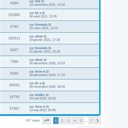
par
Seb
4284
23 novembre 2021, 14:10
par
Mr a
102981
08 août 2021, 12:05
par
Nonotofu
5793
25 mars 2021, 14:21
par
elihah
105511
29 janvier 2021, 17:36
par
Nonotofu
6207
01 janvier 2021, 22:28
par
elihah
7396
30 décembre 2020, 10:53
par
Anne-A
9340
28 décembre 2020, 17:22
par
Mr a
66933
25 novembre 2020, 18:25
par
Arielle1
19750
19 mai 2020, 10:29
par
Anne-A
57307
14 mai 2020, 00:06
Page
1
sur
7
1
2
3
4
5
7
Suivante
167 sujets
…