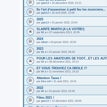
par
gato13
» 16 décembre 2025, 22:21
0u l'art d'assassiner à petit feu les musiciens...
par
gato13
» 26 avril 2025, 12:06
2025
par
gato13
» 01 janvier 2025, 15:54
SLAINTE MHATH (A LA VOTRE!)
par
Mr a
» 07 septembre 2013, 18:39
2024
par
elihah
» 04 janvier 2024, 16:53
2023
par
Mr a
» 01 janvier 2023, 09:28
POUR LES AMATEURS DE FOOT...ET LES AU
par
Mr a
» 08 décembre 2011, 20:13
ET VOUS TROUVEZ CA DROLE !?
par
Mr a
» 11 novembre 2012, 19:10
Attention Taxes !
par
kika soif
» 31 août 2021, 16:41
2022
par
Mr a
» 01 janvier 2022, 03:40
Fêtes 2021 !
par
gato13
» 15 décembre 2021, 09:00