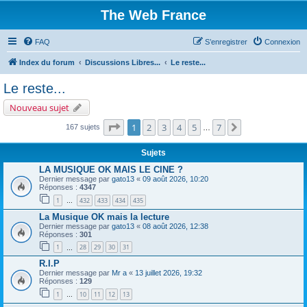
The Web France
FAQ
S’enregistrer
Connexion
Index du forum
Discussions Libres...
Le reste...
Le reste...
Nouveau sujet
Page
1
sur
7
1
2
3
4
5
7
Suivante
167 sujets
…
Sujets
LA MUSIQUE OK MAIS LE CINE ?
Dernier message par
gato13
«
09 août 2026, 10:20
Réponses :
4347
1
432
433
434
435
…
La Musique OK mais la lecture
Dernier message par
gato13
«
08 août 2026, 12:38
Réponses :
301
1
28
29
30
31
…
R.I.P
Dernier message par
Mr a
«
13 juillet 2026, 19:32
Réponses :
129
1
10
11
12
13
…