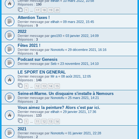
Dernier message par
elihah
«
10 mars 2022, 10:58
Réponses :
190
1
17
18
19
20
…
Attention Taxes !
Dernier message par
elihah
«
09 mars 2022, 15:45
Réponses :
9
2022
Dernier message par
geo193
«
03 janvier 2022, 14:09
Réponses :
3
Fêtes 2021 !
Dernier message par
Nonotofu
«
29 décembre 2021, 16:16
Réponses :
6
Podcast sur Genesis
Dernier message par
Seb
«
23 novembre 2021, 14:10
LE SPORT EN GENERAL
Dernier message par
Mr a
«
08 août 2021, 12:05
Réponses :
146
1
12
13
14
15
…
Seine-et-Marne. Un disquaire s'installe à Nemours
Dernier message par
Nonotofu
«
25 mars 2021, 14:21
Réponses :
2
Vous aimez la peinture? Alors c'est par ici.
Dernier message par
elihah
«
29 janvier 2021, 17:36
Réponses :
133
1
11
12
13
14
…
2021
Dernier message par
Nonotofu
«
01 janvier 2021, 22:28
Réponses :
2