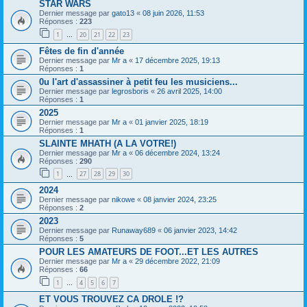
STAR WARS
Dernier message par
gato13
«
08 juin 2026, 11:53
Réponses :
223
1
20
21
22
23
…
Fêtes de fin d'année
Dernier message par
Mr a
«
17 décembre 2025, 19:13
Réponses :
1
0u l'art d'assassiner à petit feu les musiciens...
Dernier message par
legrosboris
«
26 avril 2025, 14:00
Réponses :
1
2025
Dernier message par
Mr a
«
01 janvier 2025, 18:19
Réponses :
1
SLAINTE MHATH (A LA VOTRE!)
Dernier message par
Mr a
«
06 décembre 2024, 13:24
Réponses :
290
1
27
28
29
30
…
2024
Dernier message par
nikowe
«
08 janvier 2024, 23:25
Réponses :
2
2023
Dernier message par
Runaway689
«
06 janvier 2023, 14:42
Réponses :
5
POUR LES AMATEURS DE FOOT...ET LES AUTRES
Dernier message par
Mr a
«
29 décembre 2022, 21:09
Réponses :
66
1
4
5
6
7
…
ET VOUS TROUVEZ CA DROLE !?