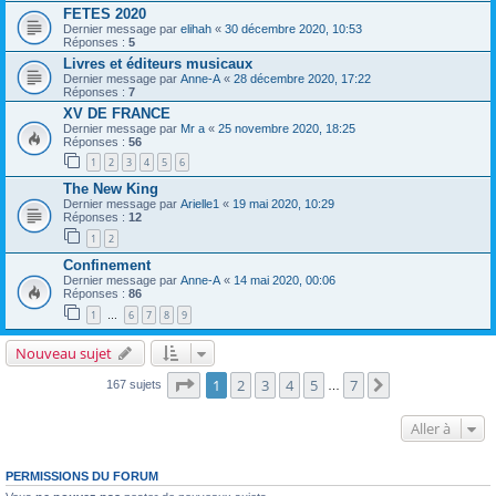
FETES 2020
Dernier message par
elihah
«
30 décembre 2020, 10:53
Réponses :
5
Livres et éditeurs musicaux
Dernier message par
Anne-A
«
28 décembre 2020, 17:22
Réponses :
7
XV DE FRANCE
Dernier message par
Mr a
«
25 novembre 2020, 18:25
Réponses :
56
1
2
3
4
5
6
The New King
Dernier message par
Arielle1
«
19 mai 2020, 10:29
Réponses :
12
1
2
Confinement
Dernier message par
Anne-A
«
14 mai 2020, 00:06
Réponses :
86
1
6
7
8
9
…
Nouveau sujet
Page
1
sur
7
1
2
3
4
5
7
Suivante
167 sujets
…
Aller à
PERMISSIONS DU FORUM