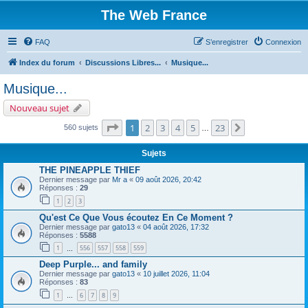
The Web France
FAQ
S’enregistrer
Connexion
Index du forum
Discussions Libres...
Musique...
Musique...
Nouveau sujet
Page
1
sur
23
1
2
3
4
5
23
Suivante
560 sujets
…
Sujets
THE PINEAPPLE THIEF
Dernier message par
Mr a
«
09 août 2026, 20:42
Réponses :
29
1
2
3
Qu'est Ce Que Vous écoutez En Ce Moment ?
Dernier message par
gato13
«
04 août 2026, 17:32
Réponses :
5588
1
556
557
558
559
…
Deep Purple... and family
Dernier message par
gato13
«
10 juillet 2026, 11:04
Réponses :
83
1
6
7
8
9
…