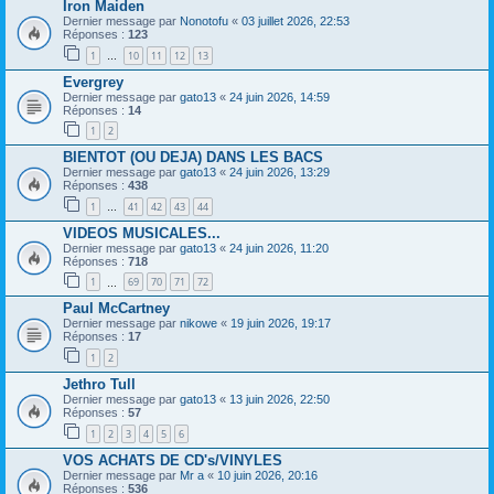
Iron Maiden
Dernier message par
Nonotofu
«
03 juillet 2026, 22:53
Réponses :
123
1
10
11
12
13
…
Evergrey
Dernier message par
gato13
«
24 juin 2026, 14:59
Réponses :
14
1
2
BIENTOT (OU DEJA) DANS LES BACS
Dernier message par
gato13
«
24 juin 2026, 13:29
Réponses :
438
1
41
42
43
44
…
VIDEOS MUSICALES...
Dernier message par
gato13
«
24 juin 2026, 11:20
Réponses :
718
1
69
70
71
72
…
Paul McCartney
Dernier message par
nikowe
«
19 juin 2026, 19:17
Réponses :
17
1
2
Jethro Tull
Dernier message par
gato13
«
13 juin 2026, 22:50
Réponses :
57
1
2
3
4
5
6
VOS ACHATS DE CD's/VINYLES
Dernier message par
Mr a
«
10 juin 2026, 20:16
Réponses :
536