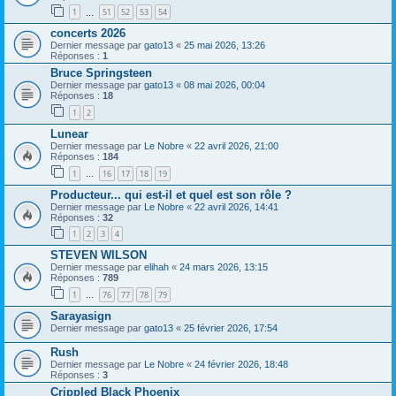
1
51
52
53
54
…
concerts 2026
Dernier message par
gato13
«
25 mai 2026, 13:26
Réponses :
1
Bruce Springsteen
Dernier message par
gato13
«
08 mai 2026, 00:04
Réponses :
18
1
2
Lunear
Dernier message par
Le Nobre
«
22 avril 2026, 21:00
Réponses :
184
1
16
17
18
19
…
Producteur... qui est-il et quel est son rôle ?
Dernier message par
Le Nobre
«
22 avril 2026, 14:41
Réponses :
32
1
2
3
4
STEVEN WILSON
Dernier message par
elihah
«
24 mars 2026, 13:15
Réponses :
789
1
76
77
78
79
…
Sarayasign
Dernier message par
gato13
«
25 février 2026, 17:54
Rush
Dernier message par
Le Nobre
«
24 février 2026, 18:48
Réponses :
3
Crippled Black Phoenix