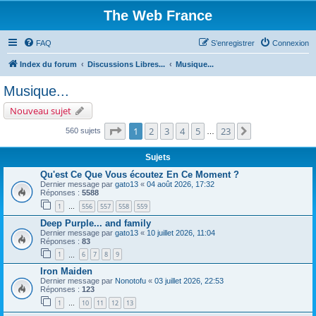
The Web France
FAQ
S’enregistrer
Connexion
Index du forum
Discussions Libres...
Musique...
Musique...
Nouveau sujet
Page
1
sur
23
1
2
3
4
5
23
Suivante
560 sujets
…
Sujets
Qu'est Ce Que Vous écoutez En Ce Moment ?
Dernier message par
gato13
«
04 août 2026, 17:32
Réponses :
5588
1
556
557
558
559
…
Deep Purple... and family
Dernier message par
gato13
«
10 juillet 2026, 11:04
Réponses :
83
1
6
7
8
9
…
Iron Maiden
Dernier message par
Nonotofu
«
03 juillet 2026, 22:53
Réponses :
123
1
10
11
12
13
…