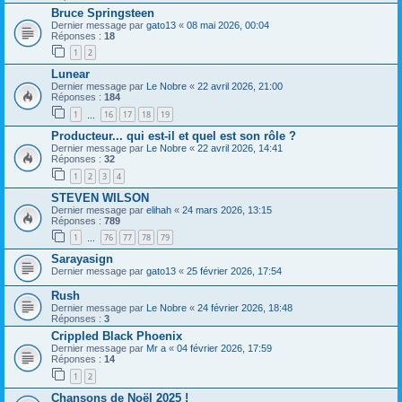
Bruce Springsteen
Dernier message par
gato13
«
08 mai 2026, 00:04
Réponses :
18
1
2
Lunear
Dernier message par
Le Nobre
«
22 avril 2026, 21:00
Réponses :
184
1
16
17
18
19
…
Producteur... qui est-il et quel est son rôle ?
Dernier message par
Le Nobre
«
22 avril 2026, 14:41
Réponses :
32
1
2
3
4
STEVEN WILSON
Dernier message par
elihah
«
24 mars 2026, 13:15
Réponses :
789
1
76
77
78
79
…
Sarayasign
Dernier message par
gato13
«
25 février 2026, 17:54
Rush
Dernier message par
Le Nobre
«
24 février 2026, 18:48
Réponses :
3
Crippled Black Phoenix
Dernier message par
Mr a
«
04 février 2026, 17:59
Réponses :
14
1
2
Chansons de Noël 2025 !