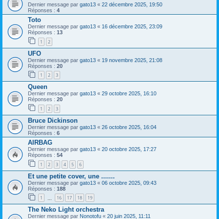
Dernier message par
gato13
«
22 décembre 2025, 19:50
Réponses :
4
Toto
Dernier message par
gato13
«
16 décembre 2025, 23:09
Réponses :
13
1
2
UFO
Dernier message par
gato13
«
19 novembre 2025, 21:08
Réponses :
20
1
2
3
Queen
Dernier message par
gato13
«
29 octobre 2025, 16:10
Réponses :
20
1
2
3
Bruce Dickinson
Dernier message par
gato13
«
26 octobre 2025, 16:04
Réponses :
6
AIRBAG
Dernier message par
gato13
«
20 octobre 2025, 17:27
Réponses :
54
1
2
3
4
5
6
Et une petite cover, une .......
Dernier message par
gato13
«
06 octobre 2025, 09:43
Réponses :
188
1
16
17
18
19
…
The Neko Light orchestra
Dernier message par
Nonotofu
«
20 juin 2025, 11:11