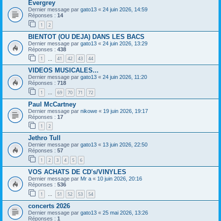
Evergrey
Dernier message par
gato13
«
24 juin 2026, 14:59
Réponses :
14
1
2
BIENTOT (OU DEJA) DANS LES BACS
Dernier message par
gato13
«
24 juin 2026, 13:29
Réponses :
438
1
41
42
43
44
…
VIDEOS MUSICALES...
Dernier message par
gato13
«
24 juin 2026, 11:20
Réponses :
718
1
69
70
71
72
…
Paul McCartney
Dernier message par
nikowe
«
19 juin 2026, 19:17
Réponses :
17
1
2
Jethro Tull
Dernier message par
gato13
«
13 juin 2026, 22:50
Réponses :
57
1
2
3
4
5
6
VOS ACHATS DE CD's/VINYLES
Dernier message par
Mr a
«
10 juin 2026, 20:16
Réponses :
536
1
51
52
53
54
…
concerts 2026
Dernier message par
gato13
«
25 mai 2026, 13:26
Réponses :
1