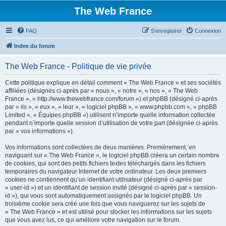
The Web France
FAQ
S’enregistrer
Connexion
Index du forum
The Web France - Politique de vie privée
Cette politique explique en détail comment « The Web France » et ses sociétés
affiliées (désignés ci-après par « nous », « notre », « nos », « The Web
France », « http://www.thewebfrance.com/forum ») et phpBB (désigné ci-après
par « ils », « eux », « leur », « logiciel phpBB », « www.phpbb.com », « phpBB
Limited », « Équipes phpBB ») utilisent n’importe quelle information collectée
pendant n’importe quelle session d’utilisation de votre part (désignée ci-après
par « vos informations »).
Vos informations sont collectées de deux manières. Premièrement, en
naviguant sur « The Web France », le logiciel phpBB créera un certain nombre
de cookies, qui sont des petits fichiers textes téléchargés dans les fichiers
temporaires du navigateur Internet de votre ordinateur. Les deux premiers
cookies ne contiennent qu’un identifiant utilisateur (désigné ci-après par
« user-id ») et un identifiant de session invité (désigné ci-après par « session-
id »), qui vous sont automatiquement assignés par le logiciel phpBB. Un
troisième cookie sera créé une fois que vous naviguerez sur les sujets de
« The Web France » et est utilisé pour stocker les informations sur les sujets
que vous avez lus, ce qui améliore votre navigation sur le forum.