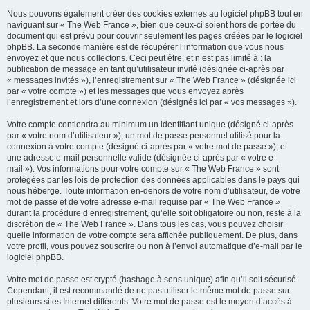
Nous pouvons également créer des cookies externes au logiciel phpBB tout en
naviguant sur « The Web France », bien que ceux-ci soient hors de portée du
document qui est prévu pour couvrir seulement les pages créées par le logiciel
phpBB. La seconde manière est de récupérer l’information que vous nous
envoyez et que nous collectons. Ceci peut être, et n’est pas limité à : la
publication de message en tant qu’utilisateur invité (désignée ci-après par
« messages invités »), l’enregistrement sur « The Web France » (désignée ici
par « votre compte ») et les messages que vous envoyez après
l’enregistrement et lors d’une connexion (désignés ici par « vos messages »).
Votre compte contiendra au minimum un identifiant unique (désigné ci-après
par « votre nom d’utilisateur »), un mot de passe personnel utilisé pour la
connexion à votre compte (désigné ci-après par « votre mot de passe »), et
une adresse e-mail personnelle valide (désignée ci-après par « votre e-
mail »). Vos informations pour votre compte sur « The Web France » sont
protégées par les lois de protection des données applicables dans le pays qui
nous héberge. Toute information en-dehors de votre nom d’utilisateur, de votre
mot de passe et de votre adresse e-mail requise par « The Web France »
durant la procédure d’enregistrement, qu’elle soit obligatoire ou non, reste à la
discrétion de « The Web France ». Dans tous les cas, vous pouvez choisir
quelle information de votre compte sera affichée publiquement. De plus, dans
votre profil, vous pouvez souscrire ou non à l’envoi automatique d’e-mail par le
logiciel phpBB.
Votre mot de passe est crypté (hashage à sens unique) afin qu’il soit sécurisé.
Cependant, il est recommandé de ne pas utiliser le même mot de passe sur
plusieurs sites Internet différents. Votre mot de passe est le moyen d’accès à