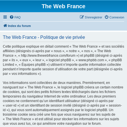
The Web France
FAQ
S’enregistrer
Connexion
Index du forum
The Web France - Politique de vie privée
Cette politique explique en détail comment « The Web France » et ses sociétés
affiliées (désignés ci-après par « nous », « notre », « nos », « The Web
France », « http://www.thewebfrance.com/forum ») et phpBB (désigné ci-après
par « ils », « eux », « leur », « logiciel phpBB », « www.phpbb.com », « phpBB
Limited », « Équipes phpBB ») utilisent n’importe quelle information collectée
pendant n’importe quelle session d’utilisation de votre part (désignée ci-après
par « vos informations »).
Vos informations sont collectées de deux manières. Premièrement, en
naviguant sur « The Web France », le logiciel phpBB créera un certain nombre
de cookies, qui sont des petits fichiers textes téléchargés dans les fichiers
temporaires du navigateur Internet de votre ordinateur. Les deux premiers
cookies ne contiennent qu’un identifiant utilisateur (désigné ci-après par
« user-id ») et un identifiant de session invité (désigné ci-après par « session-
id »), qui vous sont automatiquement assignés par le logiciel phpBB. Un
troisième cookie sera créé une fois que vous naviguerez sur les sujets de
« The Web France » et est utilisé pour stocker les informations sur les sujets
que vous avez lus, ce qui améliore votre navigation sur le forum.