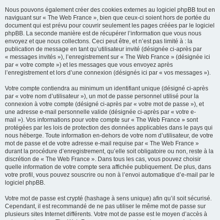
Nous pouvons également créer des cookies externes au logiciel phpBB tout en
naviguant sur « The Web France », bien que ceux-ci soient hors de portée du
document qui est prévu pour couvrir seulement les pages créées par le logiciel
phpBB. La seconde manière est de récupérer l’information que vous nous
envoyez et que nous collectons. Ceci peut être, et n’est pas limité à : la
publication de message en tant qu’utilisateur invité (désignée ci-après par
« messages invités »), l’enregistrement sur « The Web France » (désignée ici
par « votre compte ») et les messages que vous envoyez après
l’enregistrement et lors d’une connexion (désignés ici par « vos messages »).
Votre compte contiendra au minimum un identifiant unique (désigné ci-après
par « votre nom d’utilisateur »), un mot de passe personnel utilisé pour la
connexion à votre compte (désigné ci-après par « votre mot de passe »), et
une adresse e-mail personnelle valide (désignée ci-après par « votre e-
mail »). Vos informations pour votre compte sur « The Web France » sont
protégées par les lois de protection des données applicables dans le pays qui
nous héberge. Toute information en-dehors de votre nom d’utilisateur, de votre
mot de passe et de votre adresse e-mail requise par « The Web France »
durant la procédure d’enregistrement, qu’elle soit obligatoire ou non, reste à la
discrétion de « The Web France ». Dans tous les cas, vous pouvez choisir
quelle information de votre compte sera affichée publiquement. De plus, dans
votre profil, vous pouvez souscrire ou non à l’envoi automatique d’e-mail par le
logiciel phpBB.
Votre mot de passe est crypté (hashage à sens unique) afin qu’il soit sécurisé.
Cependant, il est recommandé de ne pas utiliser le même mot de passe sur
plusieurs sites Internet différents. Votre mot de passe est le moyen d’accès à