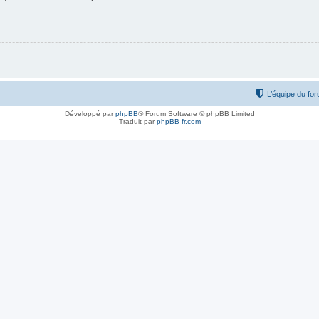
L’équipe du fo
Développé par
phpBB
® Forum Software © phpBB Limited
Traduit par
phpBB-fr.com