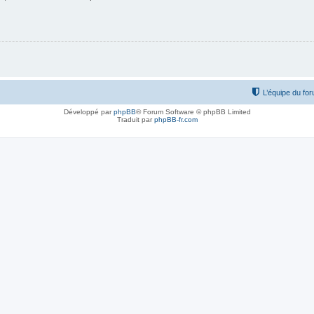
L’équipe du fo
Développé par
phpBB
® Forum Software © phpBB Limited
Traduit par
phpBB-fr.com