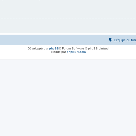
L’équipe du fo
Développé par
phpBB
® Forum Software © phpBB Limited
Traduit par
phpBB-fr.com