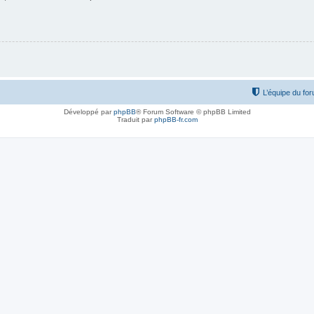
L’équipe du fo
Développé par
phpBB
® Forum Software © phpBB Limited
Traduit par
phpBB-fr.com