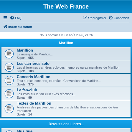
The Web France
FAQ
S’enregistrer
Connexion
Index du forum
Nous sommes le 08 août 2026, 21:26
Marillion
Marillion
La musique de Marillion...
Sujets :
655
Les carrières solo
Les différentes carrières solo des membres ou ex membres de Marillion
Sujets :
188
Concerts Marillion
Tout sur les concerts, tournées, Conventions de Marillion...
Sujets :
375
Le fan-club
Les infos sur le fan-club / vos réactions...
Sujets :
99
Textes de Marillion
Analyses des paroles des chansons de Marillion et suggestions de leur
traduction.
Sujets :
14
Discussions Libres...
Musique...