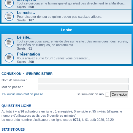
Tout ce qui concerne la musique et qui n'est pas directement lié à Marillion...
Sujets :
560
Le reste...
Pour discuter de tout ce qui ne trouve pas sa place ailleurs.
Sujets :
167
Le site
Le site...
Tout ce que vous avez envie de dire sur le site : des remarques, des regrets,
des idées de rubriques, de contenu etc...
Sujets :
61
Présentation
Vous arrivez sur le forum : venez vous présenter...
Sujets :
200
CONNEXION
•
S’ENREGISTRER
Nom d’utilisateur :
Mot de passe :
J’ai oublié mon mot de passe
Se souvenir de moi
QUI EST EN LIGNE
Au total il y a
96
utilisateurs en ligne : 1 enregistré, 0 invisible et 95 invités (d’après le
nombre d’utilisateurs actifs ces 5 dernières minutes)
Le record du nombre d’utilisateurs en ligne est de
9721
, le 01 août 2026, 22:20
STATISTIQUES