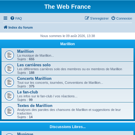
The Web France
FAQ
S’enregistrer
Connexion
Index du forum
Nous sommes le 09 août 2026, 13:38
Marillion
Marillion
La musique de Marillion...
Sujets :
655
Les carrières solo
Les différentes carrières solo des membres ou ex membres de Marillion
Sujets :
188
Concerts Marillion
Tout sur les concerts, tournées, Conventions de Marillion...
Sujets :
375
Le fan-club
Les infos sur le fan-club / vos réactions...
Sujets :
99
Textes de Marillion
Analyses des paroles des chansons de Marillion et suggestions de leur
traduction.
Sujets :
14
Discussions Libres...
Musique...