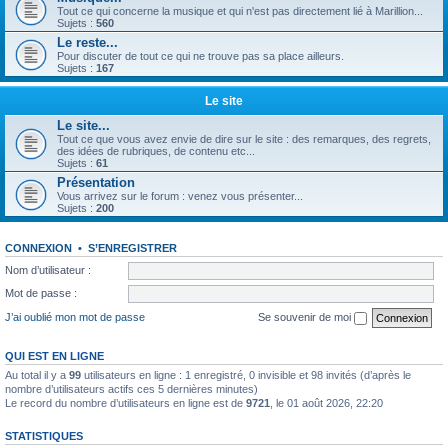
Tout ce qui concerne la musique et qui n'est pas directement lié à Marillion...
Sujets :
560
Le reste...
Pour discuter de tout ce qui ne trouve pas sa place ailleurs.
Sujets :
167
Le site
Le site...
Tout ce que vous avez envie de dire sur le site : des remarques, des regrets,
des idées de rubriques, de contenu etc...
Sujets :
61
Présentation
Vous arrivez sur le forum : venez vous présenter...
Sujets :
200
CONNEXION
•
S’ENREGISTRER
Nom d’utilisateur :
Mot de passe :
J’ai oublié mon mot de passe
Se souvenir de moi
QUI EST EN LIGNE
Au total il y a
99
utilisateurs en ligne : 1 enregistré, 0 invisible et 98 invités (d’après le
nombre d’utilisateurs actifs ces 5 dernières minutes)
Le record du nombre d’utilisateurs en ligne est de
9721
, le 01 août 2026, 22:20
STATISTIQUES