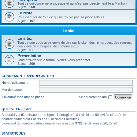
Tout ce qui concerne la musique et qui n'est pas directement lié à Marillion...
Sujets :
560
Le reste...
Pour discuter de tout ce qui ne trouve pas sa place ailleurs.
Sujets :
167
Le site
Le site...
Tout ce que vous avez envie de dire sur le site : des remarques, des regrets,
des idées de rubriques, de contenu etc...
Sujets :
61
Présentation
Vous arrivez sur le forum : venez vous présenter...
Sujets :
200
CONNEXION
•
S’ENREGISTRER
Nom d’utilisateur :
Mot de passe :
J’ai oublié mon mot de passe
Se souvenir de moi
QUI EST EN LIGNE
Au total il y a
91
utilisateurs en ligne : 1 enregistré, 0 invisible et 90 invités (d’après le
nombre d’utilisateurs actifs ces 5 dernières minutes)
Le record du nombre d’utilisateurs en ligne est de
9721
, le 01 août 2026, 22:20
STATISTIQUES