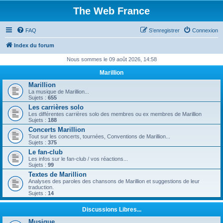
The Web France
FAQ
S’enregistrer
Connexion
Index du forum
Nous sommes le 09 août 2026, 14:58
Marillion
Marillion
La musique de Marillion...
Sujets :
655
Les carrières solo
Les différentes carrières solo des membres ou ex membres de Marillion
Sujets :
188
Concerts Marillion
Tout sur les concerts, tournées, Conventions de Marillion...
Sujets :
375
Le fan-club
Les infos sur le fan-club / vos réactions...
Sujets :
99
Textes de Marillion
Analyses des paroles des chansons de Marillion et suggestions de leur
traduction.
Sujets :
14
Discussions Libres...
Musique...