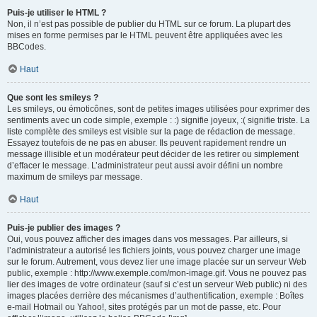
Puis-je utiliser le HTML ?
Non, il n’est pas possible de publier du HTML sur ce forum. La plupart des
mises en forme permises par le HTML peuvent être appliquées avec les
BBCodes.
Haut
Que sont les smileys ?
Les smileys, ou émoticônes, sont de petites images utilisées pour exprimer des
sentiments avec un code simple, exemple : :) signifie joyeux, :( signifie triste. La
liste complète des smileys est visible sur la page de rédaction de message.
Essayez toutefois de ne pas en abuser. Ils peuvent rapidement rendre un
message illisible et un modérateur peut décider de les retirer ou simplement
d’effacer le message. L’administrateur peut aussi avoir défini un nombre
maximum de smileys par message.
Haut
Puis-je publier des images ?
Oui, vous pouvez afficher des images dans vos messages. Par ailleurs, si
l’administrateur a autorisé les fichiers joints, vous pouvez charger une image
sur le forum. Autrement, vous devez lier une image placée sur un serveur Web
public, exemple : http://www.exemple.com/mon-image.gif. Vous ne pouvez pas
lier des images de votre ordinateur (sauf si c’est un serveur Web public) ni des
images placées derrière des mécanismes d’authentification, exemple : Boîtes
e-mail Hotmail ou Yahoo!, sites protégés par un mot de passe, etc. Pour