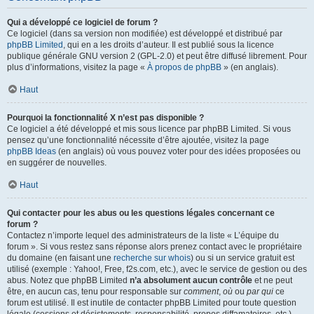
Qui a développé ce logiciel de forum ?
Ce logiciel (dans sa version non modifiée) est développé et distribué par
phpBB Limited
, qui en a les droits d’auteur. Il est publié sous la licence
publique générale GNU version 2 (GPL-2.0) et peut être diffusé librement. Pour
plus d’informations, visitez la page «
À propos de phpBB
» (en anglais).
Haut
Pourquoi la fonctionnalité X n’est pas disponible ?
Ce logiciel a été développé et mis sous licence par phpBB Limited. Si vous
pensez qu’une fonctionnalité nécessite d’être ajoutée, visitez la page
phpBB Ideas
(en anglais) où vous pouvez voter pour des idées proposées ou
en suggérer de nouvelles.
Haut
Qui contacter pour les abus ou les questions légales concernant ce
forum ?
Contactez n’importe lequel des administrateurs de la liste « L’équipe du
forum ». Si vous restez sans réponse alors prenez contact avec le propriétaire
du domaine (en faisant une
recherche sur whois
) ou si un service gratuit est
utilisé (exemple : Yahoo!, Free, f2s.com, etc.), avec le service de gestion ou des
abus. Notez que phpBB Limited
n’a absolument aucun contrôle
et ne peut
être, en aucun cas, tenu pour responsable sur
comment
,
où
ou
par qui
ce
forum est utilisé. Il est inutile de contacter phpBB Limited pour toute question